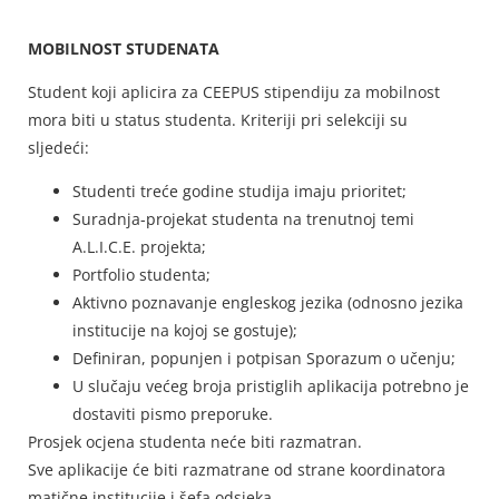
MOBILNOST STUDENATA
Student koji aplicira za CEEPUS stipendiju za mobilnost
mora biti u status studenta. Kriteriji pri selekciji su
sljedeći:
Studenti treće godine studija imaju prioritet;
Suradnja-projekat studenta na trenutnoj temi
A.L.I.C.E. projekta;
Portfolio studenta;
Aktivno poznavanje engleskog jezika (odnosno jezika
institucije na kojoj se gostuje);
Definiran, popunjen i potpisan Sporazum o učenju;
U slučaju većeg broja pristiglih aplikacija potrebno je
dostaviti pismo preporuke.
Prosjek ocjena studenta neće biti razmatran.
Sve aplikacije će biti razmatrane od strane koordinatora
matične institucije i šefa odsjeka.