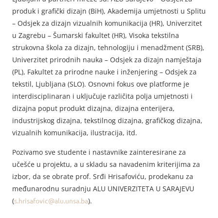
produk i grafički dizajn (BiH), Akademija umjetnosti u Splitu
– Odsjek za dizajn vizualnih komunikacija (HR), Univerzitet
u Zagrebu – Šumarski fakultet (HR), Visoka tekstilna
strukovna škola za dizajn, tehnologiju i menadžment (SRB),
Univerzitet prirodnih nauka – Odsjek za dizajn namještaja
(PL), Fakultet za prirodne nauke i inženjering – Odsjek za
tekstil, Ljubljana (SLO). Osnovni fokus ove platforme je
interdisciplinaran i uključuje različita polja umjetnosti i
dizajna poput produkt dizajna, dizajna enterijera,
industrijskog dizajna, tekstilnog dizajna, grafičkog dizajna,
vizualnih komunikacija, ilustracija, itd.
Pozivamo sve studente i nastavnike zainteresirane za
učešće u projektu, a u skladu sa navadenim kriterijima za
izbor, da se obrate prof. Srđi Hrisafoviću, prodekanu za
međunarodnu suradnju ALU UNIVERZITETA U SARAJEVU
(
s.hrisafovic@alu.unsa.ba
).