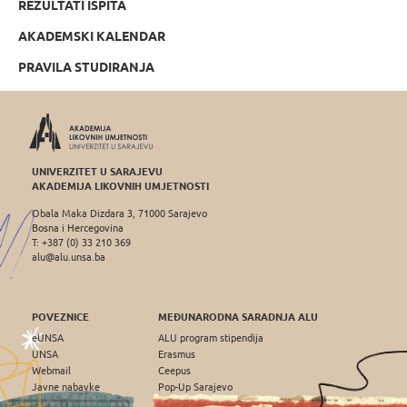
REZULTATI ISPITA
AKADEMSKI KALENDAR
PRAVILA STUDIRANJA
UNIVERZITET U SARAJEVU
AKADEMIJA LIKOVNIH UMJETNOSTI
Obala Maka Dizdara 3, 71000 Sarajevo
Bosna i Hercegovina
T: +387 (0) 33 210 369
alu@alu.unsa.ba
POVEZNICE
MEĐUNARODNA SARADNJA ALU
eUNSA
ALU program stipendija
UNSA
Erasmus
Webmail
Ceepus
Javne nabavke
Pop-Up Sarajevo