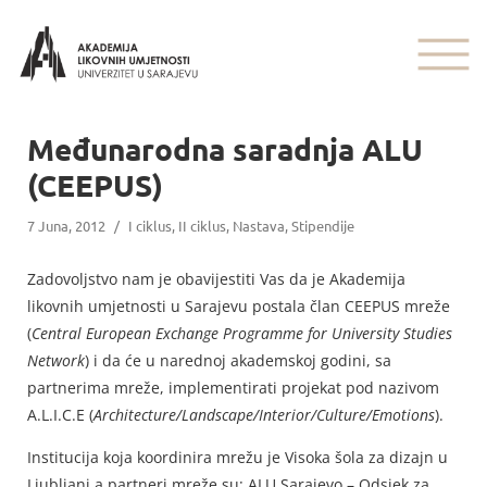
Međunarodna saradnja ALU
(CEEPUS)
7 Juna, 2012
/
I ciklus
,
II ciklus
,
Nastava
,
Stipendije
Zadovoljstvo nam je obavijestiti Vas da je Akademija
likovnih umjetnosti u Sarajevu postala član CEEPUS mreže
(
Central European Exchange Programme for University Studies
Network
) i da će u narednoj akademskoj godini, sa
partnerima mreže, implementirati projekat pod nazivom
A.L.I.C.E (
Architecture/Landscape/Interior/Culture/Emotions
).
Institucija koja koordinira mrežu je Visoka šola za dizajn u
Ljubljani a partneri mreže su: ALU Sarajevo – Odsjek za