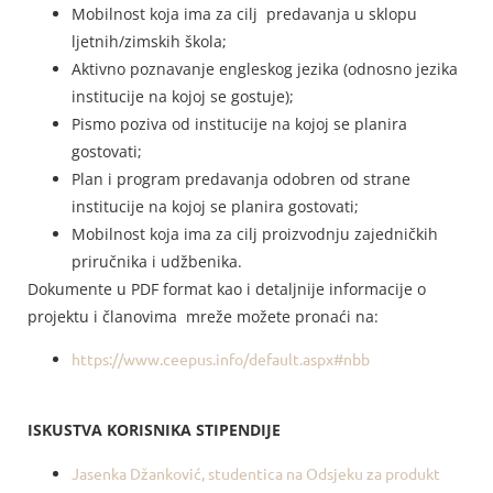
Mobilnost koja ima za cilj predavanja u sklopu
ljetnih/zimskih škola;
Aktivno poznavanje engleskog jezika (odnosno jezika
institucije na kojoj se gostuje);
Pismo poziva od institucije na kojoj se planira
gostovati;
Plan i program predavanja odobren od strane
institucije na kojoj se planira gostovati;
Mobilnost koja ima za cilj proizvodnju zajedničkih
priručnika i udžbenika.
Dokumente u PDF format kao i detaljnije informacije o
projektu i članovima mreže možete pronaći na:
https://www.ceepus.info/default.aspx#nbb
ISKUSTVA KORISNIKA STIPENDIJE
Jasenka Džanković, studentica na Odsjeku za produkt