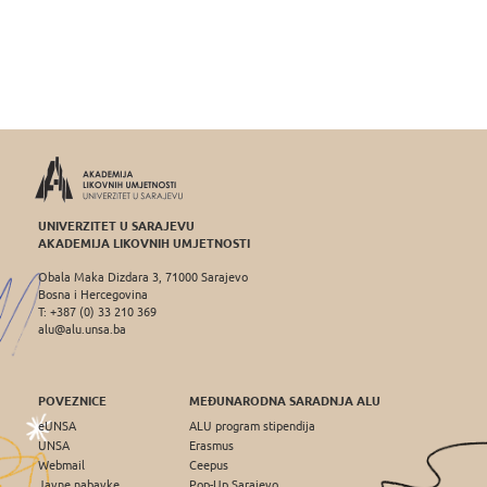
UNIVERZITET U SARAJEVU
AKADEMIJA LIKOVNIH UMJETNOSTI
Obala Maka Dizdara 3, 71000 Sarajevo
Bosna i Hercegovina
T: +387 (0) 33 210 369
alu@alu.unsa.ba
POVEZNICE
MEĐUNARODNA SARADNJA ALU
eUNSA
ALU program stipendija
UNSA
Erasmus
Webmail
Ceepus
Javne nabavke
Pop-Up Sarajevo