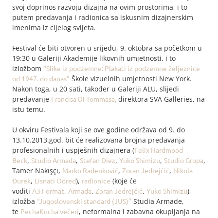
svoj doprinos razvoju dizajna na ovim prostorima, i to
putem predavanja i radionica sa iskusnim dizajnerskim
imenima iz cijelog svijeta.
Festival će biti otvoren u srijedu, 9. oktobra sa početkom u
19:30 u Galeriji Akademije likovnih umjetnosti, i to
izložbom
“Slike iz podzemne: Plakati iz podzemne željeznice
od 1947. do danas”
Škole vizuelnih umjetnosti New York.
Nakon toga, u 20 sati, također u Galeriji ALU, slijedi
predavanje
Francisa Di Tommasa,
direktora SVA Galleries, na
istu temu.
U okviru Festivala koji se ove godine održava od 9. do
13.10.2013.god. bit će realizovana brojna predavanja
profesionalnih i uspješnih dizajnera (
Felix Hardmood
Beck
,
Studio Armada
,
Stefan Diez
,
Yuko Shimizu
,
Studio Grupa
,
Tamer Nakışçı,
Marko Radenković
,
Zoran Jedrejčić
,
Nikola
Đurek
,
Lisnati Odred
),
radionice
(koje će
voditi
A3.Format
,
Armada
,
Zoran Jedrejčić
,
Yuko Shimizu
),
izložba
“Jugoslovenski standard (JUS)”
Studia Armade,
te
PechaKucha večeri
, neformalna i zabavna okupljanja na