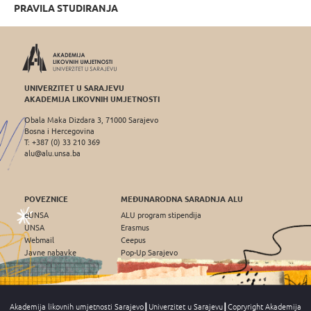
PRAVILA STUDIRANJA
UNIVERZITET U SARAJEVU
AKADEMIJA LIKOVNIH UMJETNOSTI
Obala Maka Dizdara 3, 71000 Sarajevo
Bosna i Hercegovina
T: +387 (0) 33 210 369
alu@alu.unsa.ba
POVEZNICE
MEĐUNARODNA SARADNJA ALU
eUNSA
ALU program stipendija
UNSA
Erasmus
Webmail
Ceepus
Javne nabavke
Pop-Up Sarajevo
Akademija likovnih umjetnosti Sarajevo┃Univerzitet u Sarajevu┃Copryright Akademija