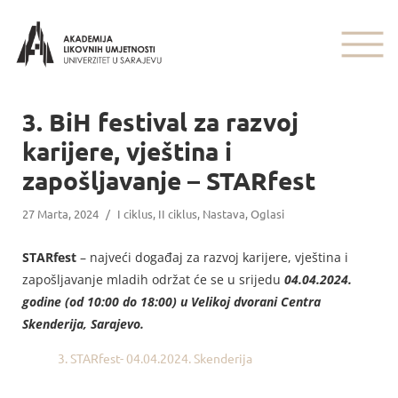
3. BiH festival za razvoj
karijere, vještina i
zapošljavanje – STARfest
27 Marta, 2024
/
I ciklus
,
II ciklus
,
Nastava
,
Oglasi
STARfest
– najveći događaj za razvoj karijere, vještina i
zapošljavanje mladih održat će se u srijedu
04
.04.2024.
godine (od 10:00 do 18:00) u Velikoj dvorani Centra
Skenderija, Sarajevo.
3. STARfest- 04.04.2024. Skenderija