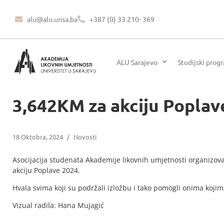
alu@alu.unsa.ba
+387 (0) 33 210- 369
ALU Sarajevo
Studijski prog
3,642KM za akciju Poplav
18 Oktobra, 2024
/
Novosti
Asocijacija studenata Akademije likovnih umjetnosti organizo
akciju Poplave 2024.
Hvala svima koji su podržali izložbu i tako pomogli onima koji
Vizual radila: Hana Mujagić