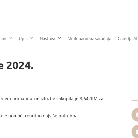
rami
Upis
Nastava
Međunarodna saradnja
Galerija A
e 2024.
vanjem humanitarne izložbe sakupila je 3,642KM za
ma je pomoć trenutno najviše potrebna.