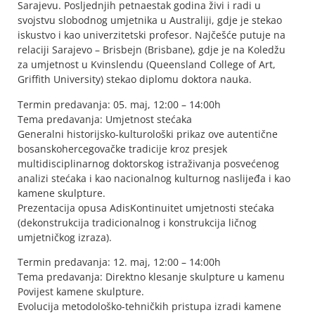
Sarajevu. Posljednjih petnaestak godina živi i radi u
svojstvu slobodnog umjetnika u Australiji, gdje je stekao
iskustvo i kao univerzitetski profesor. Najčešće putuje na
relaciji Sarajevo – Brisbejn (Brisbane), gdje je na Koledžu
za umjetnost u Kvinslendu (Queensland College of Art,
Griffith University) stekao diplomu doktora nauka.
Termin predavanja: 05. maj, 12:00 – 14:00h
Tema predavanja: Umjetnost stećaka
Generalni historijsko-kulturološki prikaz ove autentične
bosanskohercegovačke tradicije kroz presjek
multidisciplinarnog doktorskog istraživanja posvećenog
analizi stećaka i kao nacionalnog kulturnog naslijeđa i kao
kamene skulpture.
Prezentacija opusa AdisKontinuitet umjetnosti stećaka
(dekonstrukcija tradicionalnog i konstrukcija ličnog
umjetničkog izraza).
Termin predavanja: 12. maj, 12:00 – 14:00h
Tema predavanja: Direktno klesanje skulpture u kamenu
Povijest kamene skulpture.
Evolucija metodološko-tehničkih pristupa izradi kamene