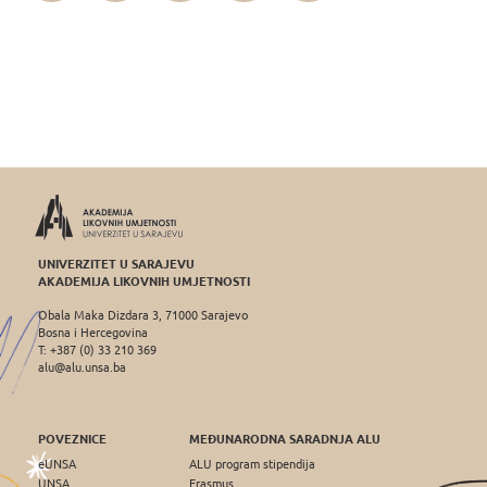
UNIVERZITET U SARAJEVU
AKADEMIJA LIKOVNIH UMJETNOSTI
Obala Maka Dizdara 3, 71000 Sarajevo
Bosna i Hercegovina
T: +387 (0) 33 210 369
alu@alu.unsa.ba
POVEZNICE
MEĐUNARODNA SARADNJA ALU
eUNSA
ALU program stipendija
UNSA
Erasmus