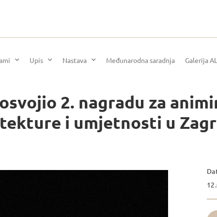
rami
Upis
Nastava
Međunarodna saradnja
Galerija A
osvojio 2. nagradu za animir
hitekture i umjetnosti u Zag
Da
12.