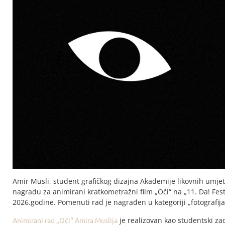
Amir Musli, student grafičkog dizajna Akademije likovnih umjet
nagradu za animirani kratkometražni film „Oči“ na „11. Da! Fest
2026.godine. Pomenuti rad je nagrađen u kategoriji „fotografija 
Animirani rad „Oči“ Amira Muslija
je realizovan kao studentski za