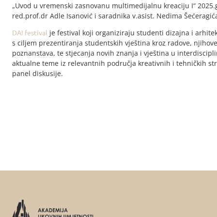
„Uvod u vremenski zasnovanu multimedijalnu kreaciju I“ 2025
red.prof.dr Adle Isanović i saradnika v.asist. Nedima Šećeragić
DA! festival
je festival koji organiziraju studenti dizajna i arhi
s ciljem prezentiranja studentskih vještina kroz radove, njihov
poznanstava, te stjecanja novih znanja i vještina u interdiscip
aktualne teme iz relevantnih područja kreativnih i tehničkih str
panel diskusije.