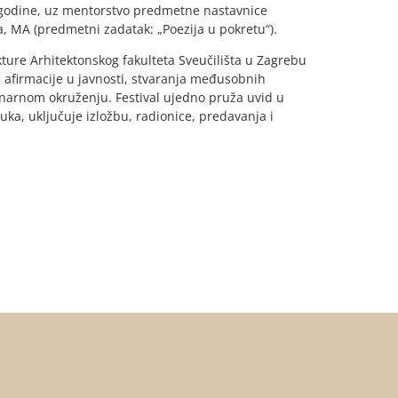
.godine, uz mentorstvo predmetne nastavnice
a, MA (predmetni zadatak: „Poezija u pokretu“).
tekture Arhitektonskog fakulteta Sveučilišta u Zagrebu
e afirmacije u javnosti, stvaranja međusobnih
linarnom okruženju. Festival ujedno pruža uvid u
uka, uključuje izložbu, radionice, predavanja i