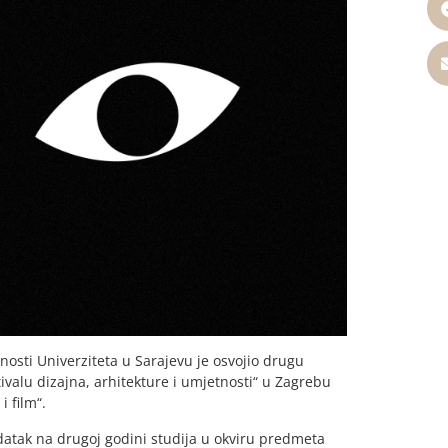
nosti Univerziteta u Sarajevu je osvojio drugu
ivalu dizajna, arhitekture i umjetnosti“ u Zagrebu
i film“.
datak na drugoj godini studija u okviru predmeta