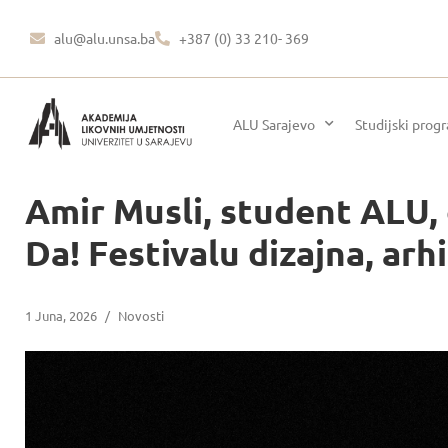
alu@alu.unsa.ba
+387 (0) 33 210- 369
ALU Sarajevo
Studijski prog
Amir Musli, student ALU, 
Da! Festivalu dizajna, ar
1 Juna, 2026
/
Novosti