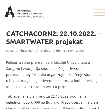
CATCHACORN2: 22.10.2022. –
SMARTWATER projekat
22 Septembra, 2022
/
I ciklus
,
II ciklus
,
Nastava
,
Oglasi
Poljoprivredno-prehrambeni fakultet Univerziteta u
Sarajevu i Asocijacija studenata Poljoprivredno
prehrambenog fakulteta organizuju takmičenje studenata
u brzini branja poljoprivrednih kultura, a koji se realizuje u
sklopu aktivnosti SMARTWATER projekta.
Takmičenje je planirano za 22.10.2022. godine na
oglednom dobru PPF na Butmiru. Pravo učešća imaju svi
studenti bilo kojeg univerziteta ili ciklusa studiranja kao i