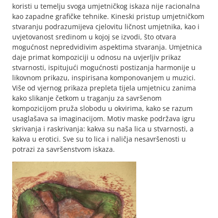
koristi u temelju svoga umjetničkog iskaza nije racionalna
kao zapadne grafičke tehnike. Kineski pristup umjetničkom
stvaranju podrazumijeva cjelovitu ličnost umjetnika, kao i
uvjetovanost sredinom u kojoj se izvodi, što otvara
mogućnost nepredvidivim aspektima stvaranja. Umjetnica
daje primat kompoziciji u odnosu na uvjerljiv prikaz
stvarnosti, ispitujući mogućnosti postizanja harmonije u
likovnom prikazu, inspirisana komponovanjem u muzici.
Više od vjernog prikaza prepleta tijela umjetnicu zanima
kako slikanje četkom u traganju za savršenom
kompozicijom pruža slobodu u okvirima, kako se razum
usaglašava sa imaginacijom. Motiv maske podržava igru
skrivanja i raskrivanja: kakva su naša lica u stvarnosti, a
kakva u erotici. Sve su to lica i naličja nesavršenosti u
potrazi za savršenstvom iskaza.