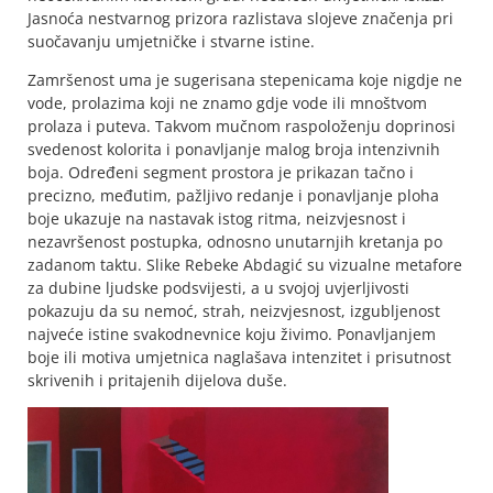
Jasnoća nestvarnog prizora razlistava slojeve značenja pri
suočavanju umjetničke i stvarne istine.
Zamršenost uma je sugerisana stepenicama koje nigdje ne
vode, prolazima koji ne znamo gdje vode ili mnoštvom
prolaza i puteva. Takvom mučnom raspoloženju doprinosi
svedenost kolorita i ponavljanje malog broja intenzivnih
boja. Određeni segment prostora je prikazan tačno i
precizno, međutim, pažljivo redanje i ponavljanje ploha
boje ukazuje na nastavak istog ritma, neizvjesnost i
nezavršenost postupka, odnosno unutarnjih kretanja po
zadanom taktu. Slike Rebeke Abdagić su vizualne metafore
za dubine ljudske podsvijesti, a u svojoj uvjerljivosti
pokazuju da su nemoć, strah, neizvjesnost, izgubljenost
najveće istine svakodnevnice koju živimo. Ponavljanjem
boje ili motiva umjetnica naglašava intenzitet i prisutnost
skrivenih i pritajenih dijelova duše.