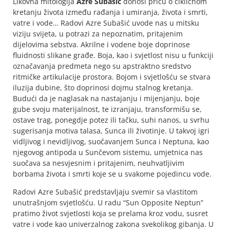
Likovna mitologija
Azre Subašić
donosi priču o cikličnom
kretanju života između rađanja i umiranja, života i smrti,
vatre i vode… Radovi Azre Subašić uvode nas u mitsku
viziju svijeta, u potrazi za nepoznatim, pritajenim
dijelovima sebstva. Akrilne i vodene boje doprinose
fluidnosti slikane građe. Boja, kao i svjetlost nisu u funkciji
označavanja predmeta nego su apstraktno sredstvo
ritmičke artikulacije prostora. Bojom i svjetlošću se stvara
iluzija dubine, što doprinosi dojmu stalnog kretanja.
Budući da je naglasak na nastajanju i mijenjanju, boje
gube svoju materijalnost, te izranjaju, transformišu se,
ostave trag, ponegdje potez ili tačku, suhi nanos, u svrhu
sugerisanja motiva talasa, Sunca ili životinje. U takvoj igri
vidljivog i nevidljivog, suočavanjem Sunca i Neptuna, kao
njegovog antipoda u Sunčevom sistemu, umjetnica nas
suočava sa nesvjesnim i pritajenim, neuhvatljivim
borbama života i smrti koje se u svakome pojedincu vode.
Radovi Azre Subašić predstavljaju svemir sa vlastitom
unutrašnjom svjetlošću. U radu “Sun Opposite Neptun”
pratimo život svjetlosti koja se prelama kroz vodu, susret
vatre i vode kao univerzalnog zakona svekolikog gibanja. U