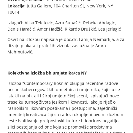
Lokacija:
Jutta Gallery, 104 Charlton St, New York, NY
10014
Izlagači: Alisa Teletović, Azra Subašić, Rebeka Abdagić,
Denis Haračić, Amer Hadžić, Rikardo Druškić, Lea Jerlagić
Osvrt na izložbu napisala je doc.dr. Lamija Neimarlija, a za
dizajn plakata i pratećih vizuala zaslužna je Amra
Mahmutović.
Kolektivna izložba bh.umjetnika/ca NY
Izložba “Contemporary Bosnia” okuplja recentne radove
bosanskohercegovačkih umjetnica i umjetnika, koji su se
istakli na bh. ali i široj umjetničkoj sceni, ispisujući nove
trase kulturnog života jezikom likovnosti. Iako je riječ o
raznolikim likovnim poetikama i postupcima, zajednički
imenitelj kreativaca čiji su radovi okupljeni ovom izložbom
jeste ispitivanje pretpostavki kulture i doprinos bogatijoj
slici postojanja od one koja se promoviše sredstvima