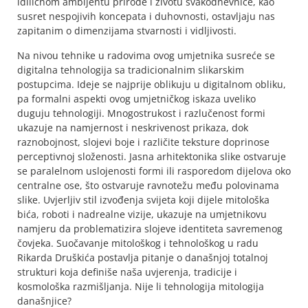
idiličnom ambijentu prirode i životu svakodnevnice, kao
susret nespojivih koncepata i duhovnosti, ostavljaju nas
zapitanim o dimenzijama stvarnosti i vidljivosti.
Na nivou tehnike u radovima ovog umjetnika susreće se
digitalna tehnologija sa tradicionalnim slikarskim
postupcima. Ideje se najprije oblikuju u digitalnom obliku,
pa formalni aspekti ovog umjetničkog iskaza uveliko
duguju tehnologiji. Mnogostrukost i razlučenost formi
ukazuje na namjernost i neskrivenost prikaza, dok
raznobojnost, slojevi boje i različite teksture doprinose
perceptivnoj složenosti. Jasna arhitektonika slike ostvaruje
se paralelnom uslojenosti formi ili rasporedom dijelova oko
centralne ose, što ostvaruje ravnotežu među polovinama
slike. Uvjerljiv stil izvođenja svijeta koji dijele mitološka
bića, roboti i nadrealne vizije, ukazuje na umjetnikovu
namjeru da problematizira slojeve identiteta savremenog
čovjeka. Suočavanje mitološkog i tehnološkog u radu
Rikarda Druškića postavlja pitanje o današnjoj totalnoj
strukturi koja definiše naša uvjerenja, tradicije i
kosmološka razmišljanja. Nije li tehnologija mitologija
današnjice?