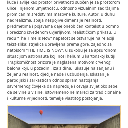
kuće i avlije kao prostor privatnosti suočen je sa prostorom
ulice i njenom umjetnošću, odnosno vizualnim sadržajima
promicanim sredstvima masovne kulture. Autor, u duhu
nadrealizma, spaja nespojive dimenzije realnosti,
predmetima i pojavama daje oneobičen kontekst u pomno
i precizno izvedenom uvjerljivom, realističkom prikazu. U
radu “The Time is Now” napetost se ostvaruje na relaciji
tekst-slika: strjelica upravljena prema gore, zajedno sa
natpisom “THE TIME IS NOW”, u sukobu je sa apsurdnom
situacijom astronauta koji nosi helium u kartonskoj kutiji.
Tragikomičnost prizora je naglašena motivom crvenog
balona koji, u pozadini, iza zidina, ukazuje na sanjanu i
željenu realnost, dječije nade i uzbuđenja. Iskazan je
parodijski i sarkastičan odnos spram nastojanja
savremenog čovjeka da napreduje i osvaja svijet oko sebe,
da se vine u visine, istovremeno ne mareći za tradicionalne
i kulturne vrijednosti, temelje vlastitog postojanja.