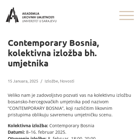
Contemporary Bosnia,
kolektivna izložba bh.
umjetnika
15 Januara, 2025
/
Izložbe
,
Novosti
Veliko nam je zadovoljstvo pozvati vas na kolektivnu izložbu
bosansko-hercegovačkih umjetnika pod nazivom
“CONTEMPORARY BOSNIA”, koji različitim likovnim
pristupima oblikuju savremenu umjetničku scenu.
Kolektivna izložba:
Contemporary Bosnia
Datumi:
8–16. februar 2025.
Otvorenje izložbe:
8. februar, 18:00–20:00