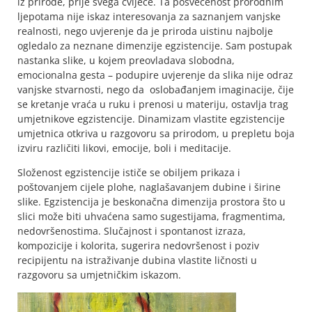
iz prirode, prije svega cvijeće. Ta posvećenost prorodnim
ljepotama nije iskaz interesovanja za saznanjem vanjske
realnosti, nego uvjerenje da je priroda uistinu najbolje
ogledalo za neznane dimenzije egzistencije. Sam postupak
nastanka slike, u kojem preovladava slobodna,
emocionalna gesta – podupire uvjerenje da slika nije odraz
vanjske stvarnosti, nego da oslobađanjem imaginacije, čije
se kretanje vraća u ruku i prenosi u materiju, ostavlja trag
umjetnikove egzistencije. Dinamizam vlastite egzistencije
umjetnica otkriva u razgovoru sa prirodom, u prepletu boja
izviru različiti likovi, emocije, boli i meditacije.
Složenost egzistencije ističe se obiljem prikaza i
poštovanjem cijele plohe, naglašavanjem dubine i širine
slike. Egzistencija je beskonačna dimenzija prostora što u
slici može biti uhvaćena samo sugestijama, fragmentima,
nedovršenostima. Slučajnost i spontanost izraza,
kompozicije i kolorita, sugerira nedovršenost i poziv
recipijentu na istraživanje dubina vlastite ličnosti u
razgovoru sa umjetničkim iskazom.