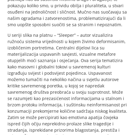
pokazuju koliko smo, u prividu obilja i pluraliteta, u stvari
osuđeni na jednoličnost i sličnost. Mučno nas suočavaju sa
našim ogradama i zatvorenostima, problematizirajući da li
smo uopšte sposobni suočiti se sa stranim i nepoznatim.
U seriji slika na platnu – “Sleeper” – autor vizualizira
ružnoću sistema vrijednosti u kojem živimo deformisanim,
izobličenim portretima. Centralni dijelovi lica su
materijalizacija uspavanih savjesti, vizualne metafore
otupjelih moći saznanja i osjećanja. Ova serija tematizira
kako masovni i globalni tokovi u savremenoj kulturi
izgrađuju svijest i podsvijest pojedinca. Uspavanost
možemo tumačiti na nekoliko načina u svjetlu autorove
kritike savremenog poretka, u kojoj se napredak
savremenog društva preobraća u svoju suprotnost. Može
se razumjeti kao prezasićenost informacijama u stalnom i
brzom protoku informacija, i suštinsku neinformisanost pri
konzumaciji prekomjerne količine sadržaja niskog kvaliteta.
Zatim se može percipirati kao emotivna apatija čovjeka
ispred čijih očiju neprekidno prolaze slike tragedije i
stradanja, isprekidane prizorima blagostanja, prestiža i