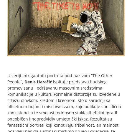
U seriji intrigantnih portreta pod nazivom “The Other
People”,
Denis Haračić
ispituje predstavu ljudskog
promovisanu i održavanu masovnim sredstvima
komunikacije u kulturi. Formalne distorzije su izvedene u
crtežu olovkom, kredom i kreonom, što u saradnji sa
offsetnom bojom i mischweissom, koje odlikuje specifična
konzistencija te smolasti odnosno staklasti efekat, gradi
oneobičen i nepredvidiv umjetnički iskaz. Rezultat su
fantastični portreti koji konotiraju tribalnost, animalnost,
pozivaju nas da suštinski mislimo drugo i drugačije, te