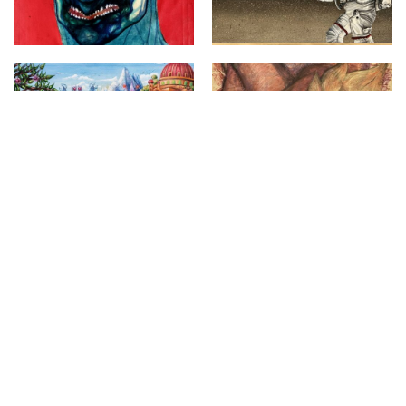
UNIVERZITET U SARAJEVU