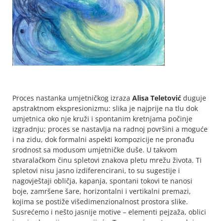
Proces nastanka umjetničkog izraza
Alisa Teletović
duguje
apstraktnom ekspresionizmu: slika je najprije na tlu dok
umjetnica oko nje kruži i spontanim kretnjama počinje
izgradnju; proces se nastavlja na radnoj površini a moguće
i na zidu, dok formalni aspekti kompozicije ne pronađu
srodnost sa modusom umjetničke duše. U takvom
stvaralačkom činu spletovi znakova pletu mrežu života. Ti
spletovi nisu jasno izdiferencirani, to su sugestije i
nagovještaji obličja, kapanja, spontani tokovi te nanosi
boje, zamršene šare, horizontalni i vertikalni premazi,
kojima se postiže višedimenzionalnost prostora slike.
Susrećemo i nešto jasnije motive – elementi pejzaža, oblici