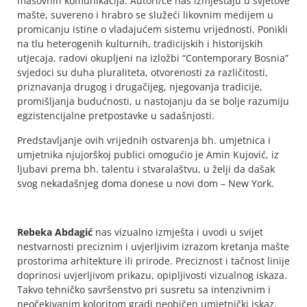
masovnih komunikacija. Autori/ce nas izmještaju u svjetove
mašte, suvereno i hrabro se služeći likovnim medijem u
promicanju istine o vladajućem sistemu vrijednosti. Ponikli
na tlu heterogenih kulturnih, tradicijskih i historijskih
utjecaja, radovi okupljeni na izložbi “Contemporary Bosnia”
svjedoci su duha pluraliteta, otvorenosti za različitosti,
priznavanja drugog i drugačijeg, njegovanja tradicije,
promišljanja budućnosti, u nastojanju da se bolje razumiju
egzistencijalne pretpostavke u sadašnjosti.
Predstavljanje ovih vrijednih ostvarenja bh. umjetnica i
umjetnika njujorškoj publici omogućio je Amin Kujović, iz
ljubavi prema bh. talentu i stvaralaštvu, u želji da dašak
svog nekadašnjeg doma donese u novi dom – New York.
Rebeka Abdagić
nas vizualno izmješta i uvodi u svijet
nestvarnosti preciznim i uvjerljivim izrazom kretanja mašte
prostorima arhitekture ili prirode. Preciznost i tačnost linije
doprinosi uvjerljivom prikazu, opipljivosti vizualnog iskaza.
Takvo tehničko savršenstvo pri susretu sa intenzivnim i
neočekivanim koloritom gradi neobičen umjetnički iskaz.