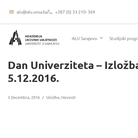
alu@alu.unsa.ba
+387 (0) 33 210- 369
ALU Sarajevo
Studijski prog
Dan Univerziteta – Izlož
5.12.2016.
3 Decembra, 2016
/
Izložbe
,
Novosti