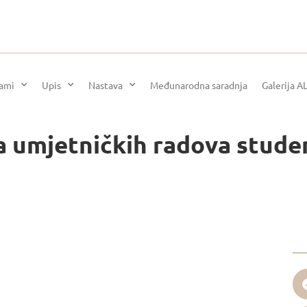
rami
Upis
Nastava
Međunarodna saradnja
Galerija A
ba umjetničkih radova stude