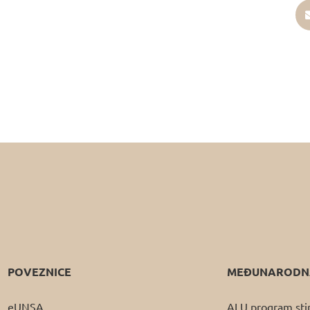
POVEZNICE
MEĐUNARODNA
eUNSA
ALU program sti