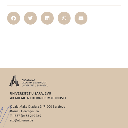
UNIVERZITET U SARAJEVU
AKADEMIJA LIKOVNIH UMJETNOSTI
Obala Maka Dizdara 3, 71000 Sarajevo
Bosna i Hercegovina
T: +387 (0) 33 210 369
alu@alu.unsa.ba