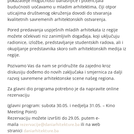
pokazatelje mogućnosti današnjice i potencijala
budućnosti uočavamo u mladim arhitektima, čiji otpor
uticajima društvenog okruženja dovodi do stvaranja
kvalitetnih savremenih arhitektonskih ostvarenja.
Pored predavanja uspješnih mladih arhitekata iz regije
možete očekivati niz zanimljivih događaja, koji uključuju
radionice, izložbe, predstavljanje studentskih radova, ali i
okupljanje predstavnika skoro svih arhitektonskih medija iz
regije.
Pozivamo Vas da nam se pridružite da zajedno kroz
diskusiju dođemo do novih zaključaka i smjernica za dalji
razvoj savremene arhitektonske scene našeg regiona.
Za glavni dio programa potrebno je da napravite online
rezervaciju
(glavni program: subota 30.05. i nedjelja 31.05. – Kino
Meeting Point)
Rezervaciju možete izvršiti do 29.05. putem e-
maila
rezervacije@daniarhitekture.ba
ili na web
stranici
daniarhitekture.ba