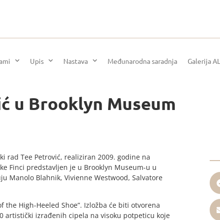
rami
Upis
Nastava
Međunarodna saradnja
Galerija A
vić u Brooklyn Museum
ski rad Tee Petrović, realiziran 2009. godine na
e Finci predstavljen je u Brooklyn Museum-u u
ju Manolo Blahnik, Vivienne Westwood, Salvatore
 of the High-Heeled Shoe”. Izložba će biti otvorena
60 artistički izrađenih cipela na visoku potpeticu koje