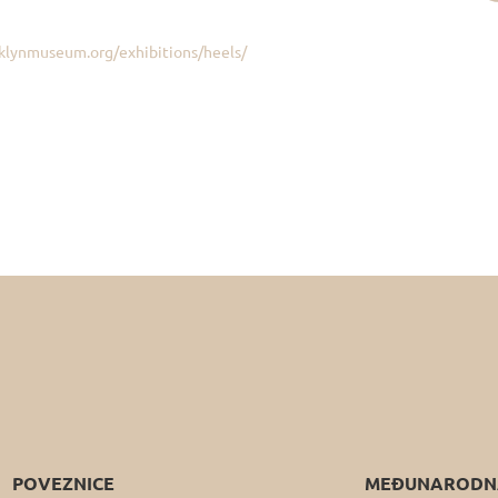
klynmuseum.org/exhibitions/heels/
POVEZNICE
MEĐUNARODNA