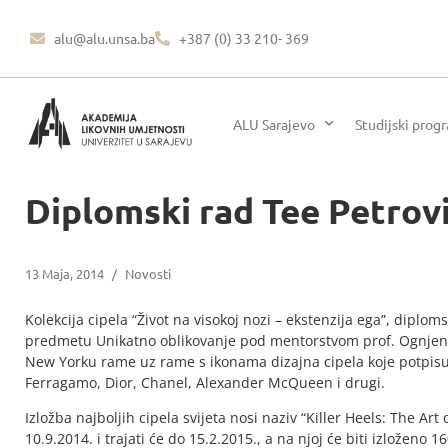
alu@alu.unsa.ba
+387 (0) 33 210- 369
ALU Sarajevo
Studijski prog
Diplomski rad Tee Petro
13 Maja, 2014
/
Novosti
Kolekcija cipela “Život na visokoj nozi – ekstenzija ega”, diplom
predmetu Unikatno oblikovanje pod mentorstvom prof. Ognjenk
New Yorku rame uz rame s ikonama dizajna cipela koje potpisu
Ferragamo, Dior, Chanel, Alexander McQueen i drugi.
Izložba najboljih cipela svijeta nosi naziv “Killer Heels: The Art
10.9.2014. i trajati će do 15.2.2015., a na njoj će biti izloženo 1