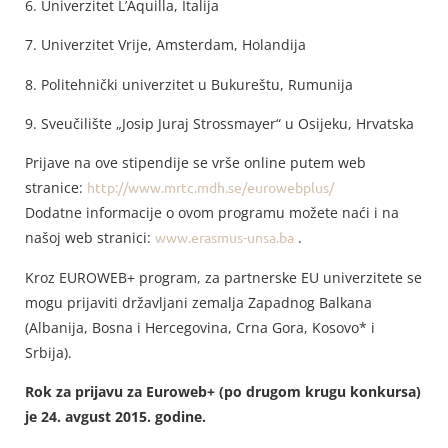
6. Univerzitet L’Aquilla, Italija
7. Univerzitet Vrije, Amsterdam, Holandija
8. Politehnički univerzitet u Bukureštu, Rumunija
9. Sveučilište „Josip Juraj Strossmayer“ u Osijeku, Hrvatska
Prijave na ove stipendije se vrše online putem web
stranice:
http://www.mrtc.mdh.se/eurowebplus/
Dodatne informacije o ovom programu možete naći i na
našoj web stranici:
www.erasmus-unsa.ba
.
Kroz EUROWEB+ program, za partnerske EU univerzitete se
mogu prijaviti državljani zemalja Zapadnog Balkana
(Albanija, Bosna i Hercegovina, Crna Gora, Kosovo* i
Srbija).
Rok za prijavu za Euroweb+ (po drugom krugu konkursa)
je 24. avgust 2015. godine.