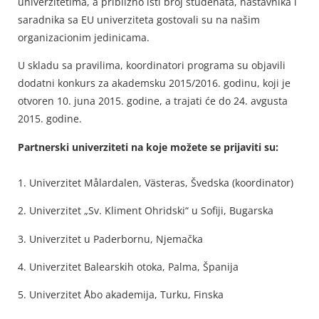
univerzitetima, a približno isti broj studenata, nastavnika i
saradnika sa EU univerziteta gostovali su na našim
organizacionim jedinicama.
U skladu sa pravilima, koordinatori programa su objavili
dodatni konkurs za akademsku 2015/2016. godinu, koji je
otvoren 10. juna 2015. godine, a trajati će do 24. avgusta
2015. godine.
Partnerski univerziteti na koje možete se prijaviti su:
1. Univerzitet Målardalen, Västeras, Švedska (koordinator)
2. Univerzitet „Sv. Kliment Ohridski“ u Sofiji, Bugarska
3. Univerzitet u Paderbornu, Njemačka
4. Univerzitet Balearskih otoka, Palma, Španija
5. Univerzitet Åbo akademija, Turku, Finska