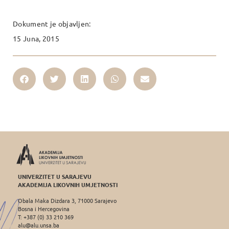
Dokument je objavljen:
15 Juna, 2015
UNIVERZITET U SARAJEVU
AKADEMIJA LIKOVNIH UMJETNOSTI
Obala Maka Dizdara 3, 71000 Sarajevo
Bosna i Hercegovina
T: +387 (0) 33 210 369
alu@alu.unsa.ba