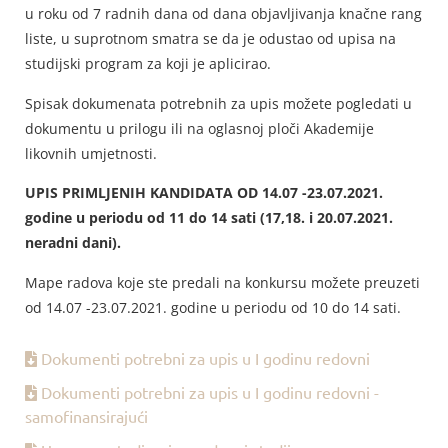
u roku od 7 radnih dana od dana objavljivanja knačne rang
liste, u suprotnom smatra se da je odustao od upisa na
studijski program za koji je aplicirao.
Spisak dokumenata potrebnih za upis možete pogledati u
dokumentu u prilogu ili na oglasnoj ploči Akademije
likovnih umjetnosti.
UPIS PRIMLJENIH KANDIDATA OD 14.07 -23.07.2021.
godine u periodu od 11 do 14 sati (
17,18. i 20.07.2021.
neradni dani
).
Mape radova koje ste predali na konkursu možete preuzeti
od 14.07 -23.07.2021. godine u periodu od 10 do 14 sati.
Dokumenti potrebni za upis u I godinu redovni
Dokumenti potrebni za upis u I godinu redovni -
samofinansirajući