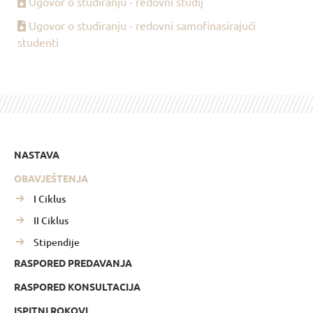
Ugovor o studiranju - redovni studij
Ugovor o studiranju - redovni samofinasirajući
studenti
NASTAVA
OBAVJEŠTENJA
I Ciklus
II Ciklus
Stipendije
RASPORED PREDAVANJA
RASPORED KONSULTACIJA
ISPITNI ROKOVI