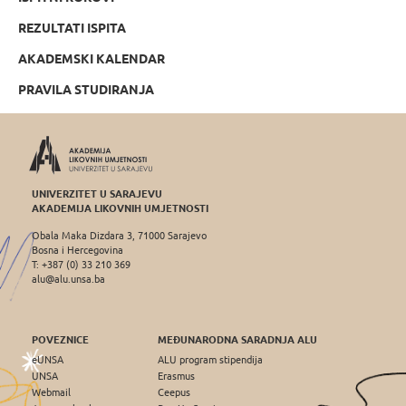
REZULTATI ISPITA
AKADEMSKI KALENDAR
PRAVILA STUDIRANJA
UNIVERZITET U SARAJEVU
AKADEMIJA LIKOVNIH UMJETNOSTI
Obala Maka Dizdara 3, 71000 Sarajevo
Bosna i Hercegovina
T: +387 (0) 33 210 369
alu@alu.unsa.ba
POVEZNICE
MEĐUNARODNA SARADNJA ALU
eUNSA
ALU program stipendija
UNSA
Erasmus
Webmail
Ceepus