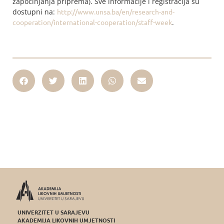
započinjanja priprema). Sve informacije i registracija su
dostupni na:
http://www.unsa.ba/en/research-and-
cooperation/international-cooperation/staff-week
.
UNIVERZITET U SARAJEVU
AKADEMIJA LIKOVNIH UMJETNOSTI