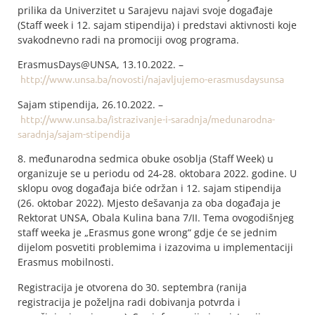
prilika da Univerzitet u Sarajevu najavi svoje događaje
(Staff week i 12. sajam stipendija) i predstavi aktivnosti koje
svakodnevno radi na promociji ovog programa.
ErasmusDays@UNSA, 13.10.2022. –
http://www.unsa.ba/novosti/najavljujemo-erasmusdaysunsa
Sajam stipendija, 26.10.2022. –
http://www.unsa.ba/istrazivanje-i-saradnja/medunarodna-
saradnja/sajam-stipendija
8. međunarodna sedmica obuke osoblja (Staff Week) u
organizuje se u periodu od 24-28. oktobara 2022. godine. U
sklopu ovog događaja biće održan i 12. sajam stipendija
(26. oktobar 2022). Mjesto dešavanja za oba događaja je
Rektorat UNSA, Obala Kulina bana 7/II. Tema ovogodišnjeg
staff weeka je „Erasmus gone wrong“ gdje će se jednim
dijelom posvetiti problemima i izazovima u implementaciji
Erasmus mobilnosti.
Registracija je otvorena do 30. septembra (ranija
registracija je poželjna radi dobivanja potvrda i