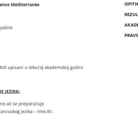
ISPIT
vence Méditerranée
REZUL
AKAD
godine
PRAVI
 biti upisani u tekućoj akademskoj godini
E JEZIKA:
i se preporučuje
skog jezika – nivo B1.