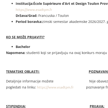
Institucija:
École Supérieure d’Art et Design Toulon Pro
https://www.esadtpm.fr
Država/Grad:
Francuska / Toulon
Period boravka:
zimski semestar akademske 2026/2027. 
KO SE MOŽE PRIJAVITI?
Bachelor
Napomena:
studenti
koji se prijavljuju na ovaj konkurs moraju
TEMATSKE OBLASTI:
POZNAVANJ
Detaljnije informacije možete Nije obavezno al
pogledati na linku:
https://www.esadtpm.fr
poznavanje francu
STIPENDIJA
:
PRIJAVA: