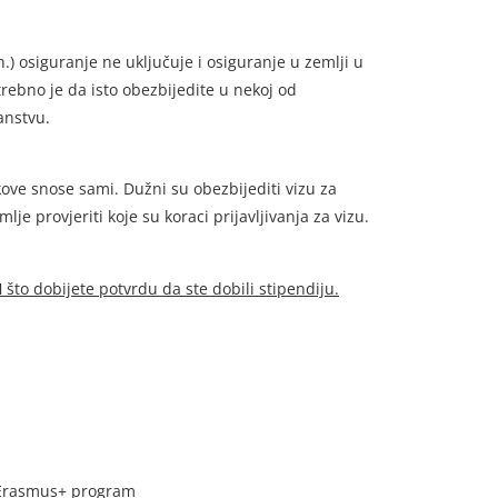
) osiguranje ne uključuje i osiguranje u zemlji u
trebno je da isto obezbijedite u nekoj od
anstvu.
kove snose sami. Dužni su obezbijediti vizu za
je provjeriti koje su koraci prijavljivanja za vizu.
N
što dobijete potvrdu da ste dobili stipendiju.
rasmus+ program