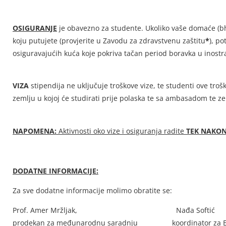
OSIGURANJE
je obavezno za studente. Ukoliko vaše domaće (bh.
koju putujete (provjerite u Zavodu za zdravstvenu zaštitu
*
), po
osiguravajućih kuća koje pokriva tačan period boravka u inostr
VIZA
stipendija ne uključuje troškove vize, te studenti ove troš
zemlju u kojoj će studirati prije polaska te sa ambasadom te zeml
NAPOMENA:
Aktivnosti oko vize i osiguranja radite
TEK NAKO
DODATNE INFORMACIJE:
Za sve dodatne informacije molimo obratite se:
Prof. Amer Mržljak, Nađa Softić
prodekan za međunarodnu saradnju koordinator za E