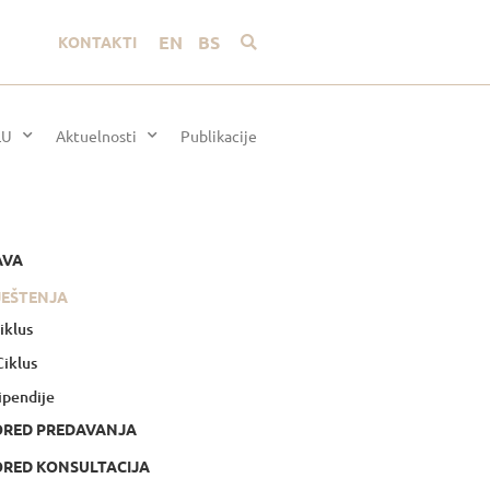
EN
BS
KONTAKTI
LU
Aktuelnosti
Publikacije
AVA
JEŠTENJA
Ciklus
 Ciklus
ipendije
ORED PREDAVANJA
RED KONSULTACIJA