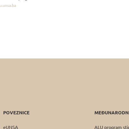
u.unsa.ba
POVEZNICE
MEĐUNARODNA
eUNSA
ALU program sti