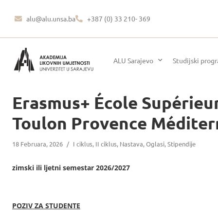
alu@alu.unsa.ba
+387 (0) 33 210- 369
ALU Sarajevo
Studijski prog
Erasmus+ École Supérieur
Toulon Provence Médite
18 Februara, 2026
/
I ciklus
,
II ciklus
,
Nastava
,
Oglasi
,
Stipendije
zimski ili ljetni semestar 2026/2027
POZIV ZA STUDENTE