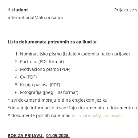
1 student
Prijava se v
international@alu.unsa.ba
Lista dokumenata potrebnih za aplikaciju:
Nominacijsko pismo (izdaje Akademija nakon prijave)
Portfolio (PDF format)
Motivaciono pismo (PDF)
CV (PDF)
Kopija pasoša (PDF)
Fotografija (jpeg – ID format)
* svi dokumenti moraju biti na engleskom jeziku
*detaljnije informacije o sadržaju dokumenata u dokumentu u p
* dokumente poslati na e-mail
international@alu.unsa.ba
ROK ZA PRIJAVU:
01.05.2026.