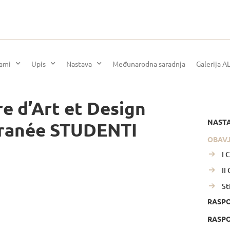
rami
Upis
Nastava
Međunarodna saradnja
Galerija A
e d’Art et Design
NAST
rranée STUDENTI
OBAV
I 
II
St
RASP
RASPO