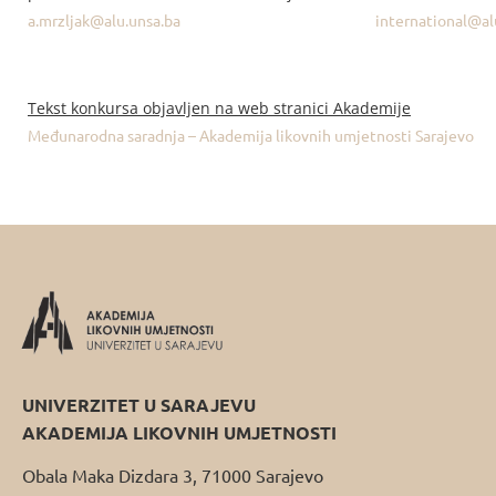
a.mrzljak@alu.unsa.ba
international@al
Tekst konkursa objavljen na web stranici Akademije
Međunarodna saradnja – Akademija likovnih umjetnosti Sarajevo
UNIVERZITET U SARAJEVU
AKADEMIJA LIKOVNIH UMJETNOSTI
Obala Maka Dizdara 3, 71000 Sarajevo