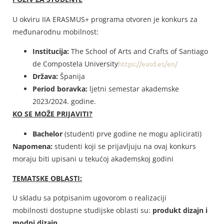
U okviru IIA ERASMUS+ programa otvoren je konkurs za
međunarodnu mobilnost:
Institucija:
The School of Arts and Crafts of Santiago
de Compostela University
https://easd.es/en/
Država:
Španija
Period boravka:
ljetni semestar akademske
2023/2024. godine.
KO SE MOŽE PRIJAVITI?
Bachelor
(studenti prve godine ne mogu aplicirati)
Napomena:
studenti koji se prijavljuju na ovaj konkurs
moraju biti upisani u tekućoj akademskoj godini
TEMATSKE OBLASTI:
U skladu sa potpisanim ugovorom o realizaciji
mobilnosti dostupne studijske oblasti su:
produkt dizajn i
modni dizajn