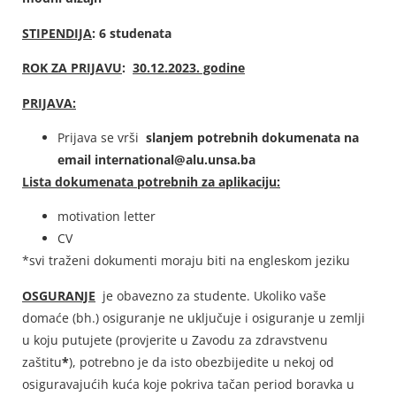
STIPENDIJA
: 6 studenata
ROK ZA PRIJAVU
:
30.12.2023. godine
PRIJAVA:
Prijava se vrši
slanjem potrebnih dokumenata na
email international@alu.unsa.ba
Lista dokumenata potrebnih za aplikaciju:
motivation letter
CV
*svi traženi dokumenti moraju biti na engleskom jeziku
OSGURANJE
je obavezno za studente. Ukoliko vaše
domaće (bh.) osiguranje ne uključuje i osiguranje u zemlji
u koju putujete (provjerite u Zavodu za zdravstvenu
zaštitu
*
), potrebno je da isto obezbijedite u nekoj od
osiguravajućih kuća koje pokriva tačan period boravka u