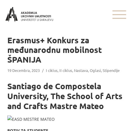
Erasmus+ Konkurs za
međunarodnu mobilnost
ŠPANIJA
19 Decembra, 2023
/
I ciklus
,
II ciklus
,
Nastava
,
Oglasi
,
Stipendije
Santiago de Compostela
University, The School of Arts
and Crafts Mastre Mateo
POZIV ZA STUDENTE