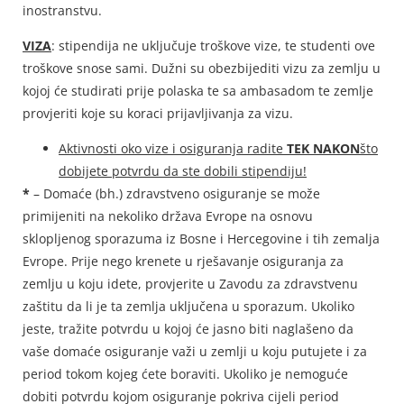
inostranstvu.
VIZA
: stipendija ne uključuje troškove vize, te studenti ove
troškove snose sami. Dužni su obezbijediti vizu za zemlju u
kojoj će studirati prije polaska te sa ambasadom te zemlje
provjeriti koje su koraci prijavljivanja za vizu.
Aktivnosti oko vize i osiguranja radite
TEK NAKON
što
dobijete potvrdu da ste dobili stipendiju!
*
– Domaće (bh.) zdravstveno osiguranje se može
primijeniti na nekoliko država Evrope na osnovu
sklopljenog sporazuma iz Bosne i Hercegovine i tih zemalja
Evrope. Prije nego krenete u rješavanje osiguranja za
zemlju u koju idete, provjerite u Zavodu za zdravstvenu
zaštitu da li je ta zemlja uključena u sporazum. Ukoliko
jeste, tražite potvrdu u kojoj će jasno biti naglašeno da
vaše domaće osiguranje važi u zemlji u koju putujete i za
period tokom kojeg ćete boraviti. Ukoliko je nemoguće
dobiti potvrdu kojom osiguranje pokriva cijeli period