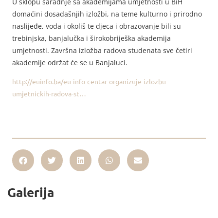
U sklopu saradnje sa akademijama umjetnosti u BiH
domaćini dosadašnjih izložbi, na teme kulturno i prirodno
naslijeđe, voda i okoliš te djeca i obrazovanje bili su
trebinjska, banjalučka i širokobriješka akademija
umjetnosti. Završna izložba radova studenata sve četiri
akademije održat će se u Banjaluci.
http://euinfo.ba/eu-info-centar-organizuje-izlozbu-
umjetnickih-radova-st…
Galerija