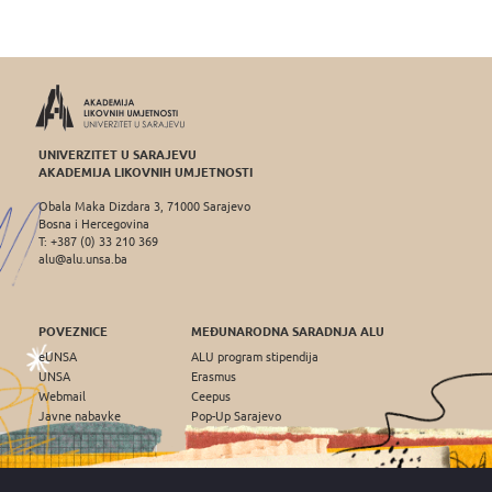
UNIVERZITET U SARAJEVU
AKADEMIJA LIKOVNIH UMJETNOSTI
Obala Maka Dizdara 3, 71000 Sarajevo
Bosna i Hercegovina
T: +387 (0) 33 210 369
alu@alu.unsa.ba
POVEZNICE
MEĐUNARODNA SARADNJA ALU
eUNSA
ALU program stipendija
UNSA
Erasmus
Webmail
Ceepus
Javne nabavke
Pop-Up Sarajevo