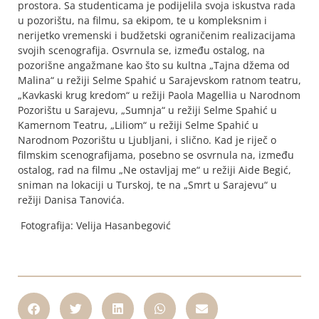
prostora. Sa studenticama je podijelila svoja iskustva rada
u pozorištu, na filmu, sa ekipom, te u kompleksnim i
nerijetko vremenski i budžetski ograničenim realizacijama
svojih scenografija. Osvrnula se, između ostalog, na
pozorišne angažmane kao što su kultna „Tajna džema od
Malina“ u režiji Selme Spahić u Sarajevskom ratnom teatru,
„Kavkaski krug kredom“ u režiji Paola Magellia u Narodnom
Pozorištu u Sarajevu, „Sumnja“ u režiji Selme Spahić u
Kamernom Teatru, „Liliom“ u režiji Selme Spahić u
Narodnom Pozorištu u Ljubljani, i slično. Kad je riječ o
filmskim scenografijama, posebno se osvrnula na, između
ostalog, rad na filmu „Ne ostavljaj me“ u režiji Aide Begić,
sniman na lokaciji u Turskoj, te na „Smrt u Sarajevu“ u
režiji Danisa Tanovića.
Fotografija: Velija Hasanbegović