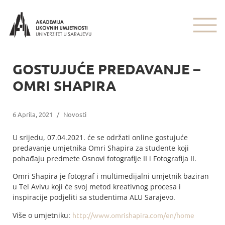
GOSTUJUĆE PREDAVANJE –
OMRI SHAPIRA
6 Aprila, 2021
/
Novosti
U srijedu, 07.04.2021. će se održati online gostujuće
predavanje umjetnika Omri Shapira za studente koji
pohađaju predmete Osnovi fotografije II i Fotografija II.
Omri Shapira je fotograf i multimedijalni umjetnik baziran
u Tel Avivu koji će svoj metod kreativnog procesa i
inspiracije podjeliti sa studentima ALU Sarajevo.
Više o umjetniku:
http://www.omrishapira.com/en/home