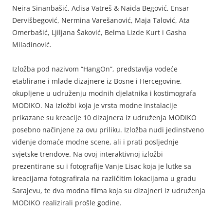
Neira Sinanbašić, Adisa Vatreš & Naida Begović, Ensar
Dervišbegović, Nermina Varešanović, Maja Talović, Ata
Omerbašić, Ljiljana Šaković, Belma Lizde Kurt i Gasha
Miladinović.
Izložba pod nazivom “HangOn”, predstavlja vodeće
etablirane i mlade dizajnere iz Bosne i Hercegovine,
okupljene u udruženju modnih djelatnika i kostimografa
MODIKO. Na izložbi koja je vrsta modne instalacije
prikazane su kreacije 10 dizajnera iz udruženja MODIKO
posebno načinjene za ovu priliku. Izložba nudi jedinstveno
viđenje domaće modne scene, ali i prati posljednje
svjetske trendove. Na ovoj interaktivnoj izložbi
prezentirane su i fotografije Vanje Lisac koja je lutke sa
kreacijama fotografirala na različitim lokacijama u gradu
Sarajevu, te dva modna filma koja su dizajneri iz udruženja
MODIKO realizirali prošle godine.