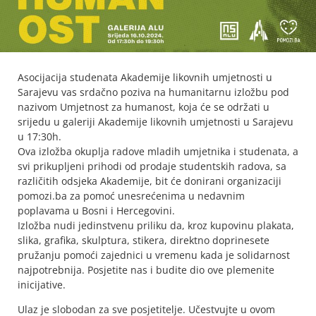
Asocijacija studenata Akademije likovnih umjetnosti u
Sarajevu vas srdačno poziva na humanitarnu izložbu pod
nazivom Umjetnost za humanost, koja će se održati u
srijedu u galeriji Akademije likovnih umjetnosti u Sarajevu
u 17:30h.
Ova izložba okuplja radove mladih umjetnika i studenata, a
svi prikupljeni prihodi od prodaje studentskih radova, sa
različitih odsjeka Akademije, bit će donirani organizaciji
pomozi.ba za pomoć unesrećenima u nedavnim
poplavama u Bosni i Hercegovini.
Izložba nudi jedinstvenu priliku da, kroz kupovinu plakata,
slika, grafika, skulptura, stikera, direktno doprinesete
pružanju pomoći zajednici u vremenu kada je solidarnost
najpotrebnija. Posjetite nas i budite dio ove plemenite
inicijative.
Ulaz je slobodan za sve posjetitelje. Učestvujte u ovom