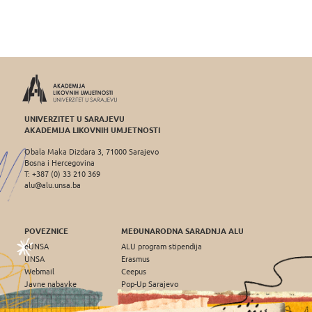
UNIVERZITET U SARAJEVU
AKADEMIJA LIKOVNIH UMJETNOSTI
Obala Maka Dizdara 3, 71000 Sarajevo
Bosna i Hercegovina
T: +387 (0) 33 210 369
alu@alu.unsa.ba
POVEZNICE
MEĐUNARODNA SARADNJA ALU
eUNSA
ALU program stipendija
UNSA
Erasmus
Webmail
Ceepus
Javne nabavke
Pop-Up Sarajevo