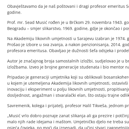
Obavještavamo da je naš poštovani i dragi profesor emeritus 
godine.
Prof. mr. Sead Musić rođen je u Brčkom 29. novembra 1943. god
Beogradu – smjer slikarstvo, 1969. godine, gdje je okončao i po
Na Akademiju likovnih umjetnosti u Sarajevu izabran je 1974. g
Prošao je izbore u sva zvanja, a nakon penzionisanja, 2014. go
profesora emeritusa. Obavljao je dužnosti šefa odsjeka i prode
Autor je značajnog broja samostalnih izložbi, sudjelovao je 
izložbama. Izveo je brojne generacije studenata i bio mentor n
Pripadao je generaciji umjetnika koji su oblikovali bosanskoh
u kojem je utemeljena Akademija likovnih umjetnosti, ostavivši
inovaciju i eksperiment u polju likovnih umjetnosti, propitivanj
dosljednost, angažman i stvaralački elan, što ostaju trajne odli
Savremenik, kolega i prijatelj, profesor Halil Tikveša, jednom pr
„Musić vrlo dobro poznaje zanat slikanja ali ga prezire i potčinjav
malo njih rade idejama i maštom. Umjetničko djelo ne treba sudi
osjeća čovjeka, po moći da iznenadi, da učini stvari zagonetnij