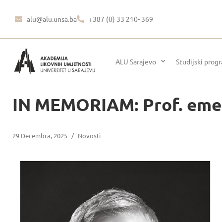
alu@alu.unsa.ba
+387 (0) 33 210- 369
ALU Sarajevo
Studijski prog
IN MEMORIAM: Prof. emer
29 Decembra, 2025
/
Novosti