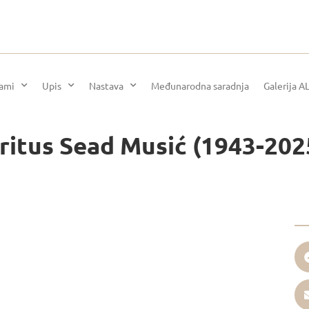
rami
Upis
Nastava
Međunarodna saradnja
Galerija A
itus Sead Musić (1943-202