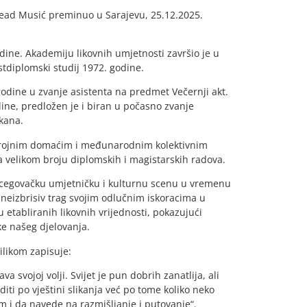
Sead Musić preminuo u Sarajevu, 25.12.2025.
ine. Akademiju likovnih umjetnosti završio je u
stdiplomski studij 1972. godine.
odine u zvanje asistenta na predmet Večernji akt.
dine, predložen je i biran u počasno zvanje
kana.
u brojnim domaćim i međunarodnim kolektivnim
a velikom broju diplomskih i magistarskih radova.
ercegovačku umjetničku i kulturnu scenu u vremenu
 neizbrisiv trag svojim odlučnim iskoracima u
u etabliranih likovnih vrijednosti, pokazujući
ke našeg djelovanja.
ilikom zapisuje:
a svojoj volji. Svijet je pun dobrih zanatlija, ali
ti po vještini slikanja već po tome koliko neko
im i da navede na razmišljanje i putovanje“.