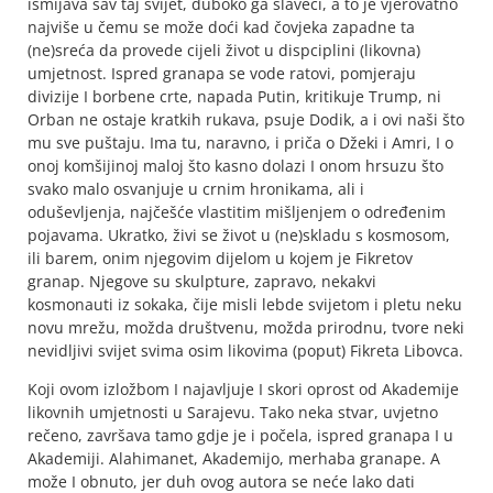
ismijava sav taj svijet, duboko ga slaveći, a to je vjerovatno
najviše u čemu se može doći kad čovjeka zapadne ta
(ne)sreća da provede cijeli život u dispciplini (likovna)
umjetnost. Ispred granapa se vode ratovi, pomjeraju
divizije I borbene crte, napada Putin, kritikuje Trump, ni
Orban ne ostaje kratkih rukava, psuje Dodik, a i ovi naši što
mu sve puštaju. Ima tu, naravno, i priča o Džeki i Amri, I o
onoj komšijinoj maloj što kasno dolazi I onom hrsuzu što
svako malo osvanjuje u crnim hronikama, ali i
oduševljenja, najčešće vlastitim mišljenjem o određenim
pojavama. Ukratko, živi se život u (ne)skladu s kosmosom,
ili barem, onim njegovim dijelom u kojem je Fikretov
granap. Njegove su skulpture, zapravo, nekakvi
kosmonauti iz sokaka, čije misli lebde svijetom i pletu neku
novu mrežu, možda društvenu, možda prirodnu, tvore neki
nevidljivi svijet svima osim likovima (poput) Fikreta Libovca.
Koji ovom izložbom I najavljuje I skori oprost od Akademije
likovnih umjetnosti u Sarajevu. Tako neka stvar, uvjetno
rečeno, završava tamo gdje je i počela, ispred granapa I u
Akademiji. Alahimanet, Akademijo, merhaba granape. A
može I obnuto, jer duh ovog autora se neće lako dati