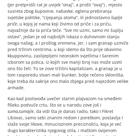
(jer pretprošli rat je uvijek “onaj”, a prošli “ovaj”) , mjesto
susreta zbog kupovine, nabavke, eglena prebiranja
svjetske politike, “cijepanja atoma”, ili jednostavno
šuplje
priče
, u kojoj je nama koji živimo od priče i za priču,
najvažnije da ta priča teče. “Sve mi uzmi, samo mi šuplju
ostavi”, jedan je od najboljih iskaza o duhovnom stanju
ovoga našeg, a I prošlog vremena. Jer, i sam granap uzmiče
pred tržnim centrima, u koji idemo da što prije obavimo
kkuppovinu, zaslijepljeni neonskim svjetlima I šarenim
izborom sa polica, iz kojih sve manji broj nas može uzeti
ono što želi. To se zove tržišni kapitalizam, a granap je u
tom rasporedu stvari mali bunker, bolje rečeno skloništa,
koje treba da sakrije ono malo zbjega pred najezdom velike
armade.
Kao kad poslovođa uvečer starim plajvazom na smeđem
fišeku podvuče crtu, što se u narodu zove još i
suma,sumajle
, da vidi šta je danas radio, tako I Fikret
Libovac, samo sebi znanim redom I poretkom, postavlja I
slaže svoje likove, minucioznom preciznošću, koja je već
dugo karakteristika njegovog stila, i maštom ovijenom