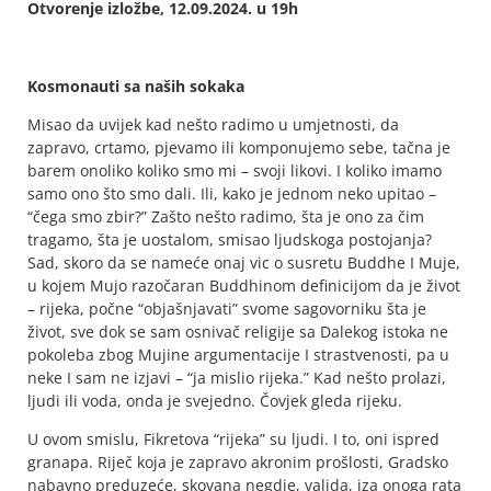
Otvorenje izložbe, 12.09.2024. u 19h
Kosmonauti sa naših sokaka
Misao da uvijek kad nešto radimo u umjetnosti, da
zapravo, crtamo, pjevamo ili komponujemo sebe, tačna je
barem onoliko koliko smo mi – svoji likovi. I koliko imamo
samo ono što smo dali. Ili, kako je jednom neko upitao –
“čega smo zbir?” Zašto nešto radimo, šta je ono za čim
tragamo, šta je uostalom, smisao ljudskoga postojanja?
Sad, skoro da se nameće onaj vic o susretu Buddhe I Muje,
u kojem Mujo razočaran Buddhinom definicijom da je život
– rijeka, počne “objašnjavati” svome sagovorniku šta je
život, sve dok se sam osnivač religije sa Dalekog istoka ne
pokoleba zbog Mujine argumentacije I strastvenosti, pa u
neke I sam ne izjavi – “ja mislio rijeka.” Kad nešto prolazi,
ljudi ili voda, onda je svejedno. Čovjek gleda rijeku.
U ovom smislu, Fikretova “rijeka” su ljudi. I to, oni ispred
granapa. Riječ koja je zapravo akronim prošlosti, Gradsko
nabavno preduzeće, skovana negdje, valjda, iza onoga rata