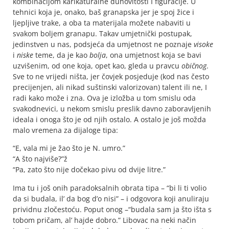
kombinacijom karikaturalne duhovitosti I figuracije. U
tehnici koja je, onako, baš granapska jer je spoj žice i
ljepljive trake, a oba ta materijala možete nabaviti u
svakom boljem granapu. Takav umjetnički postupak,
jedinstven u nas, podsjeća da umjetnost ne poznaje
visoke
i
niske
teme, da je kao
bolja
, ona umjetnost koja se bavi
uzvišenim, od one koja, opet kao, gleda u pravcu
običnog
.
Sve to ne vrijedi ništa, jer čovjek posjeduje (kod nas često
precijenjen, ali nikad suštinski valorizovan) talent ili ne, I
radi kako može i zna. Ova je izložba u tom smislu oda
svakodnevici, u nekom smislu preslik davno zaboravljenih
ideala i onoga što je od njih ostalo. A ostalo je još možda
malo vremena za dijaloge tipa:
“E, vala mi je žao što je N. umro.”
“A što najviše?”ž
“Pa, zato što nije dočekao pivu od dvije litre.”
Ima tu i još onih paradoksalnih obrata tipa – “bi li ti volio
da si budala, il’ da bog d’o nisi” – i odgovora koji anuliraju
prividnu zločestoću. Poput onog –“budala sam ja što išta s
tobom pričam, al’ hajde dobro.” Libovac na neki način