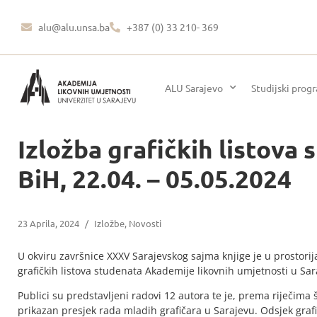
alu@alu.unsa.ba
+387 (0) 33 210- 369
ALU Sarajevo
Studijski prog
Izložba grafičkih listova
BiH, 22.04. – 05.05.2024
23 Aprila, 2024
/
Izložbe
,
Novosti
U okviru završnice XXXV Sarajevskog sajma knjige je u prostori
grafičkih listova studenata Akademije likovnih umjetnosti u Sar
Publici su predstavljeni radovi 12 autora te je, prema riječima 
prikazan presjek rada mladih grafičara u Sarajevu. Odsjek grafi