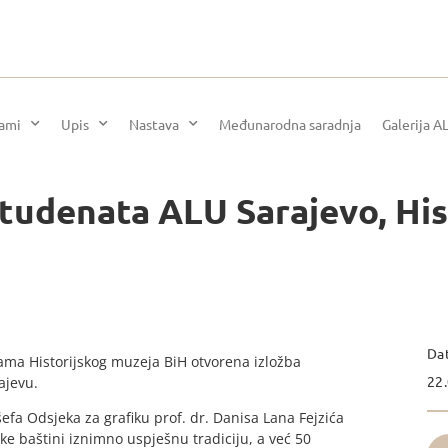
rami
Upis
Nastava
Međunarodna saradnja
Galerija A
 studenata ALU Sarajevo, His
Da
jama Historijskog muzeja BiH otvorena izložba
22.
ajevu.
šefa Odsjeka za grafiku prof. dr. Danisa Lana Fejzića
ke baštini iznimno uspješnu tradiciju, a već 50