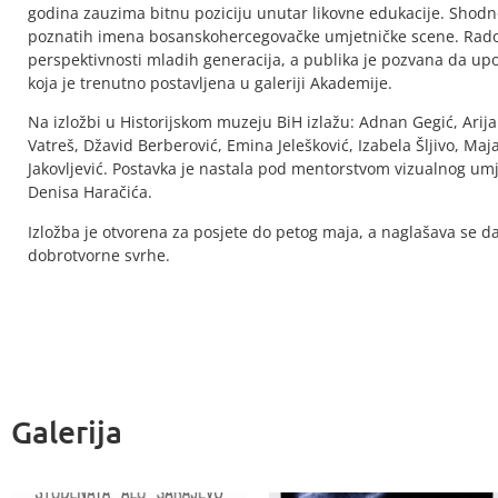
godina zauzima bitnu poziciju unutar likovne edukacije. Shodn
poznatih imena bosanskohercegovačke umjetničke scene. Radovi
perspektivnosti mladih generacija, a publika je pozvana da upo
koja je trenutno postavljena u galeriji Akademije.
Na izložbi u Historijskom muzeju BiH izlažu: Adnan Gegić, Arija
Vatreš, Džavid Berberović, Emina Jelešković, Izabela Šljivo, Maja
Jakovljević. Postavka je nastala pod mentorstvom vizualnog umj
Denisa Haračića.
Izložba je otvorena za posjete do petog maja, a naglašava se da
dobrotvorne svrhe.
Galerija