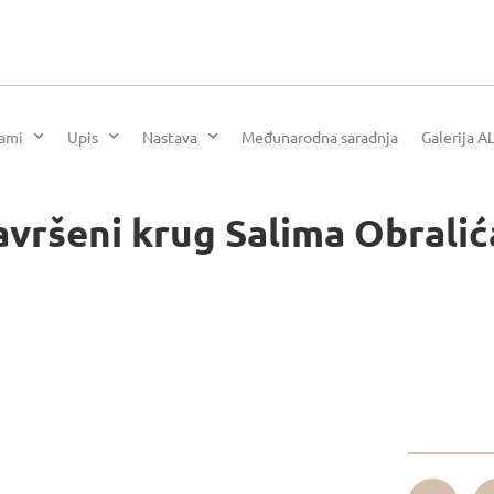
rami
Upis
Nastava
Međunarodna saradnja
Galerija A
vršeni krug Salima Obralić