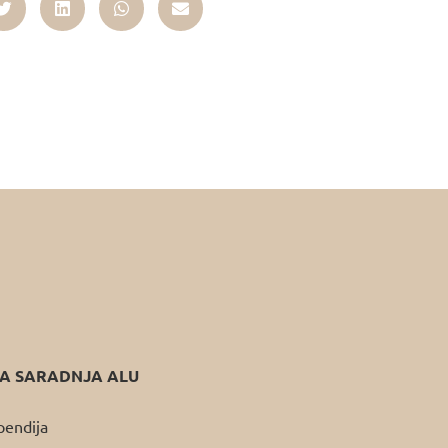
 SARADNJA ALU
pendija