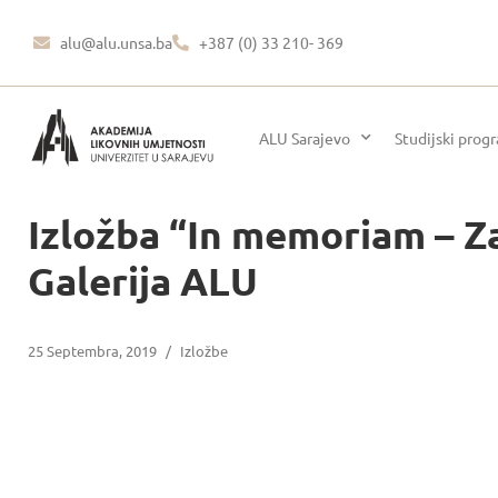
alu@alu.unsa.ba
+387 (0) 33 210- 369
ALU Sarajevo
Studijski prog
Izložba “In memoriam – Za
Galerija ALU
25 Septembra, 2019
/
Izložbe