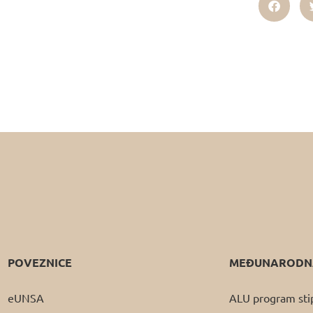
POVEZNICE
MEĐUNARODNA
eUNSA
ALU program sti