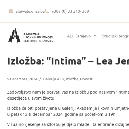
alu@alu.unsa.ba
+387 (0) 33 210- 369
ALU Sarajevo
Studijski prog
Izložba: “Intima” – Lea Je
9 Decembra, 2024
/
Galerija ALU
,
Izložbe
,
Novosti
Zadovoljstvo nam je pozvati vas na izložbu pod nazivom “Inti
desetljeće u svom životu.
Izložba će biti postavljena u Galeriji Akademije likovnih umjetn
u petak 13-ti decembar 2024. godine sa početkom u 19h.
Vizualno rješenje za izložbu je djelo mlade i talentirane diza