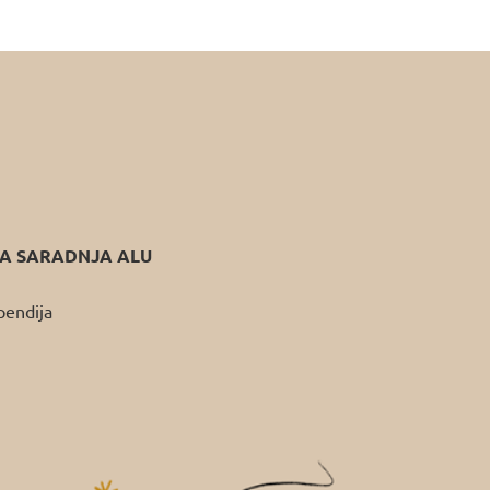
 SARADNJA ALU
pendija