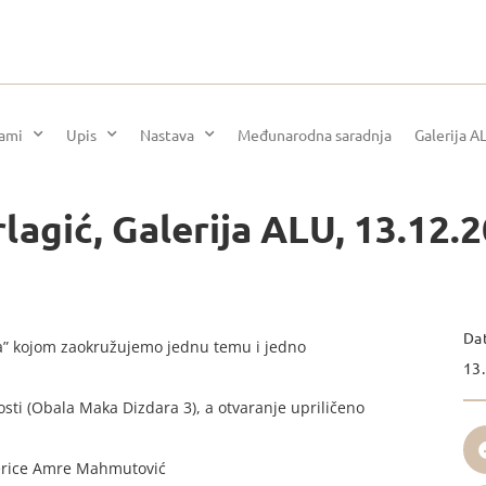
rami
Upis
Nastava
Međunarodna saradnja
Galerija A
rlagić, Galerija ALU, 13.12.
Da
ma” kojom zaokružujemo jednu temu i jedno
13.
osti (Obala Maka Dizdara 3), a otvaranje upriličeno
jnerice Amre Mahmutović