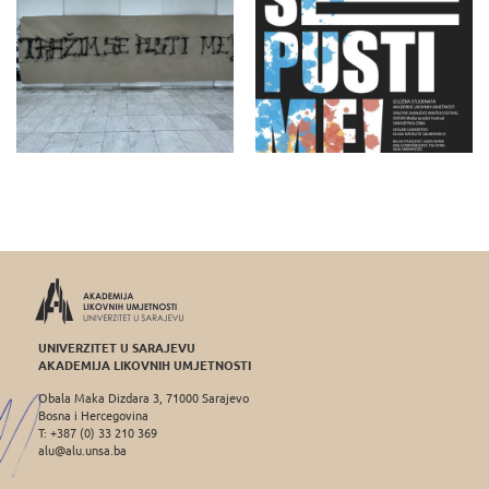
UNIVERZITET U SARAJEVU
AKADEMIJA LIKOVNIH UMJETNOSTI
Obala Maka Dizdara 3, 71000 Sarajevo
Bosna i Hercegovina
T: +387 (0) 33 210 369
alu@alu.unsa.ba