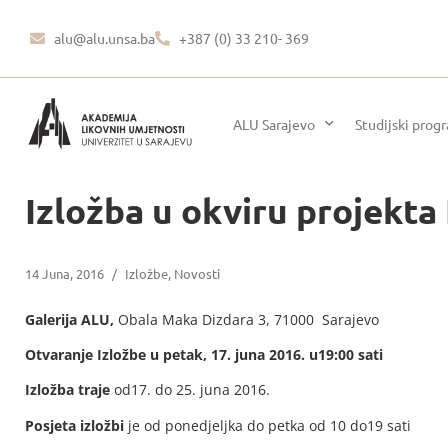
alu@alu.unsa.ba
+387 (0) 33 210- 369
ALU Sarajevo
Studijski prog
Izložba u okviru projekta 
14 Juna, 2016
/
Izložbe
,
Novosti
Galerija ALU,
Obala Maka Dizdara 3, 71000 Sarajevo
Otvaranje
Izlo
ž
be
u
petak
, 17. juna 2016.
u
19:00
sati
Izlo
ž
ba
traje
od17. do 25. juna 2016.
Posjeta
izlo
ž
bi
je od ponedjeljka do petka od 10 do19 sati