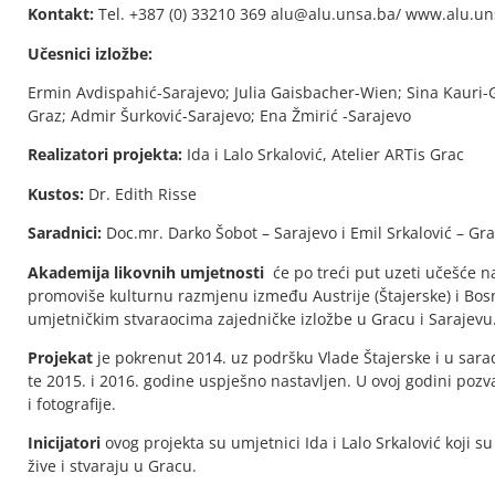
Kontakt:
Tel. +387 (0) 33210 369 alu@alu.unsa.ba/ www.alu.un
U
č
esnici
izlo
ž
be:
Ermin Avdispahić-Sarajevo; Julia Gaisbacher-Wien; Sina Kauri-
Graz; Admir Šurković-Sarajevo; Ena Žmirić -Sarajevo
Realizatori projekta:
Ida i Lalo Srkalović, Atelier ARTis Grac
Kustos:
Dr. Edith Risse
Saradnici:
Doc.mr. Darko Šobot – Sarajevo i Emil Srkalović – Gr
Akademija
likovnih
umjetnosti
će po treći put uzeti učešće na 
promoviše kulturnu razmjenu između Austrije (Štajerske) i Bo
umjetničkim stvaraocima zajedničke izložbe u Gracu i Sarajevu
Projekat
je pokrenut 2014. uz podršku Vlade Štajerske i u sara
te 2015. i 2016. godine uspješno nastavljen. U ovoj godini pozvan
i fotografije.
Inicijatori
ovog projekta su umjetnici Ida i Lalo Srkalović koji 
žive i stvaraju u Gracu.