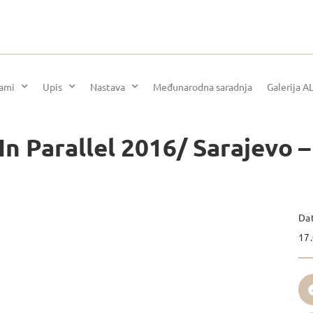
rami
Upis
Nastava
Međunarodna saradnja
Galerija A
In Parallel 2016/ Sarajevo 
Da
17.