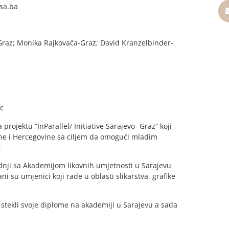
sa.ba
Graz; Monika Rajkovača-Graz; David Kranzelbinder-
ac
projektu “InParallel/ Initiative Sarajevo- Graz” koji
sne i Hercegovine sa ciljem da omogući mladim
.
dnji sa Akademijom likovnih umjetnosti u Sarajevu
i su umjenici koji rade u oblasti slikarstva, grafike
su stekli svoje diplome na akademiji u Sarajevu a sada