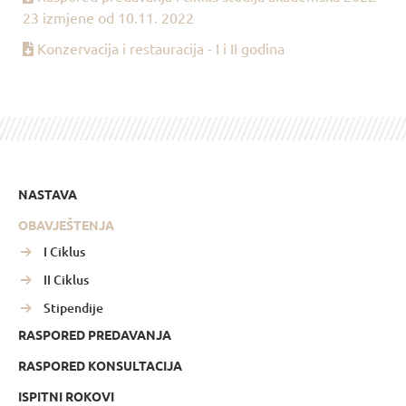
23 izmjene od 10.11. 2022
Konzervacija i restauracija - I i II godina
NASTAVA
OBAVJEŠTENJA
I Ciklus
II Ciklus
Stipendije
RASPORED PREDAVANJA
RASPORED KONSULTACIJA
ISPITNI ROKOVI