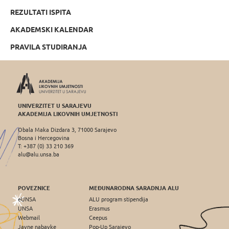
REZULTATI ISPITA
AKADEMSKI KALENDAR
PRAVILA STUDIRANJA
UNIVERZITET U SARAJEVU
AKADEMIJA LIKOVNIH UMJETNOSTI
Obala Maka Dizdara 3, 71000 Sarajevo
Bosna i Hercegovina
T: +387 (0) 33 210 369
alu@alu.unsa.ba
POVEZNICE
MEĐUNARODNA SARADNJA ALU
eUNSA
ALU program stipendija
UNSA
Erasmus
Webmail
Ceepus
Javne nabavke
Pop-Up Sarajevo