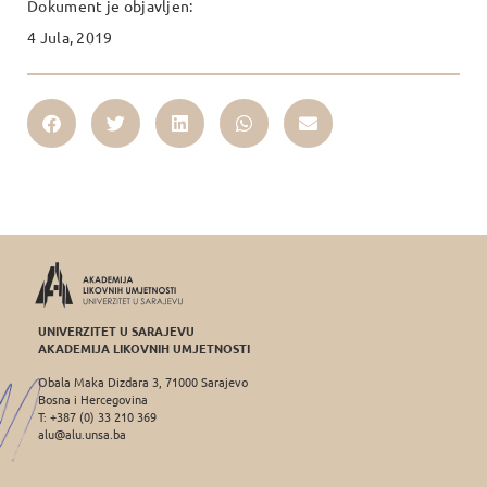
Dokument je objavljen:
4 Jula, 2019
UNIVERZITET U SARAJEVU
AKADEMIJA LIKOVNIH UMJETNOSTI
Obala Maka Dizdara 3, 71000 Sarajevo
Bosna i Hercegovina
T: +387 (0) 33 210 369
alu@alu.unsa.ba