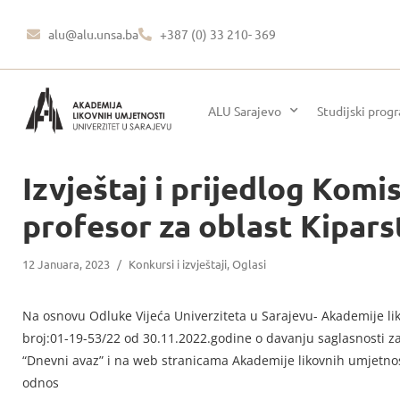
alu@alu.unsa.ba
+387 (0) 33 210- 369
ALU Sarajevo
Studijski prog
Izvještaj i prijedlog Kom
profesor za oblast Kipars
12 Januara, 2023
/
Konkursi i izvještaji
,
Oglasi
Na osnovu Odluke Vijeća Univerziteta u Sarajevu- Akademije li
broj:01-19-53/22 od 30.11.2022.godine o davanju saglasnosti za
“Dnevni avaz” i na web stranicama Akademije likovnih umjetnosti
odnos