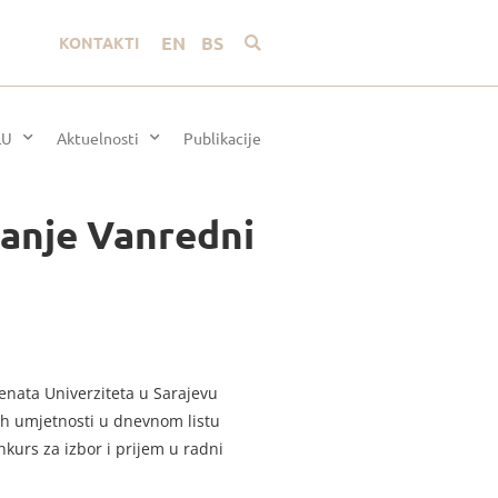
EN
BS
KONTAKTI
LU
Aktuelnosti
Publikacije
vanje Vanredni
enata Univerziteta u Sarajevu
nih umjetnosti u dnevnom listu
kurs za izbor i prijem u radni