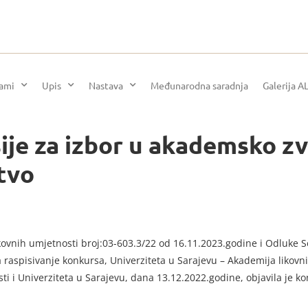
rami
Upis
Nastava
Međunarodna saradnja
Galerija A
isije za izbor u akademsko z
tvo
kovnih umjetnosti broj:03-603.3/22 od 16.11.2023.godine i Odluke S
 raspisivanje konkursa, Univerziteta u Sarajevu – Akademija likov
 i Univerziteta u Sarajevu, dana 13.12.2022.godine, objavila je kon