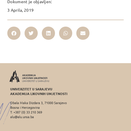
Dokument je objavljen:
3 Aprila, 2019
UNIVERZITET U SARAJEVU
AKADEMIJA LIKOVNIH UMJETNOSTI
Obala Maka Dizdara 3, 71000 Sarajevo
Bosna i Hercegovina
T: +387 (0) 33 210 369
alu@alu.unsa.ba