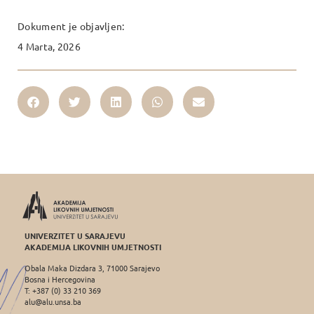
Dokument je objavljen:
4 Marta, 2026
UNIVERZITET U SARAJEVU
AKADEMIJA LIKOVNIH UMJETNOSTI
Obala Maka Dizdara 3, 71000 Sarajevo
Bosna i Hercegovina
T: +387 (0) 33 210 369
alu@alu.unsa.ba