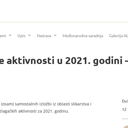
rami
Upis
Nastava
Međunarodna saradnja
Galerija A
 aktivnosti u 2021. godini 
Dok
osam) samostalnih izložbi iz oblasti slikarstva i
12 
zlagačkih aktivnosti za 2021. godinu.