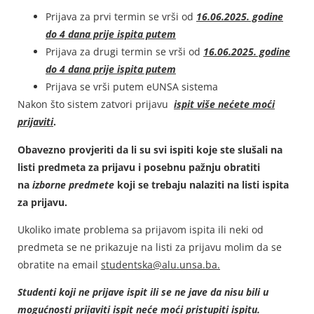
Prijava za prvi termin se vrši od
16.06.2025. godine
do 4 dana prije ispita putem
Prijava za drugi termin se vrši od
16.06.2025. godine
do 4 dana prije ispita putem
Prijava se vrši putem eUNSA sistema
Nakon što sistem zatvori prijavu
ispit više nećete moći
prijaviti
.
Obavezno provjeriti da li su svi ispiti koje ste slušali na
listi predmeta za prijavu i posebnu pažnju obratiti
na
izborne predmete
koji se trebaju nalaziti na listi ispita
za prijavu.
Ukoliko imate problema sa prijavom ispita ili neki od
predmeta se ne prikazuje na listi za prijavu molim da se
obratite na email
studentska@alu.unsa.ba.
Studenti koji ne prijave ispit ili se ne jave da nisu bili u
mogućnosti prijaviti ispit neće moći pristupiti ispitu.