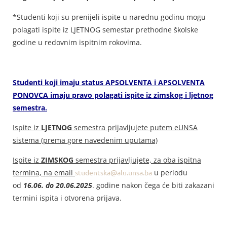
*Studenti koji su prenijeli ispite u narednu godinu mogu
polagati ispite iz LJETNOG semestar prethodne školske
godine u redovnim ispitnim rokovima.
Studenti koji imaju status APSOLVENTA i APSOLVENTA
PONOVCA imaju pravo polagati ispite iz zimskog i ljetnog
semestra.
Ispite iz
LJETNOG
semestra prijavljujete putem eUNSA
sistema (prema gore navedenim uputama)
Ispite iz
ZIMSKOG
semestra prijavljujete, za oba ispitna
termina, na email
studentska@alu.unsa.ba
u periodu
od
16.06. do 20.06.2025
. godine nakon čega će biti zakazani
termini ispita i otvorena prijava.