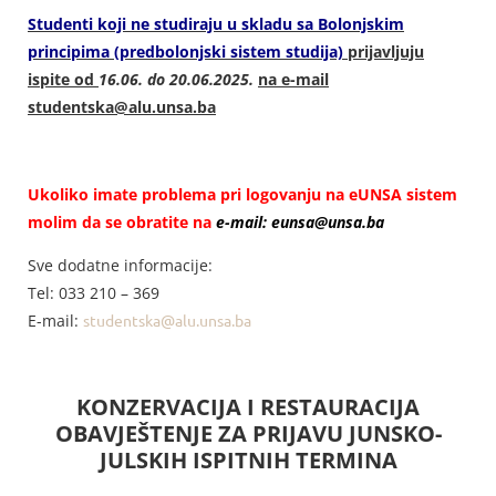
Studenti koji ne studiraju u skladu sa Bolonjskim
principima (predbolonjski sistem studija)
prijavljuju
ispite od
16.06. do 20.06.2025.
na e-mail
studentska@alu.unsa.ba
Ukoliko imate problema pri logovanju na eUNSA sistem
molim da se obratite na
e-mail: eunsa@unsa.ba
Sve dodatne informacije:
Tel: 033 210 – 369
E-mail:
studentska@alu.unsa.ba
KONZERVACIJA I RESTAURACIJA
OBAVJEŠTENJE ZA PRIJAVU JUNSKO-
JULSKIH ISPITNIH TERMINA