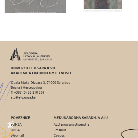
UNIVERZITET U SARAJEVU
AKADEMIJA LIKOVNIH UMJETNOSTI
Obala Maka Dizdara 3, 71000 Sarajevo
Bosna i Hercegovina
T: +387 (0) 33 210 369
alu@alu.unsa.ba
POVEZNICE
MEĐUNARODNA SARADNJA ALU
eUNSA
ALU program stipendija
UNSA
Erasmus
Webmail
Ceepus