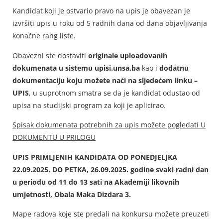
Kandidat koji je ostvario pravo na upis je obavezan je
izvršiti upis u roku od 5 radnih dana od dana objavljivanja
konačne rang liste.
Obavezni ste dostaviti
originale uploadovanih
dokumenata u sistemu upisi.unsa.ba
kao i
dodatnu
dokumentaciju koju možete naći na sljedećem linku –
UPIS
, u suprotnom smatra se da je kandidat odustao od
upisa na studijski program za koji je aplicirao.
Spisak dokumenata potrebnih za upis možete pogledati U
DOKUMENTU U PRILOGU
UPIS PRIMLJENIH KANDIDATA OD PONEDJELJKA
22.09.2025. DO PETKA, 26.09.2025. godine svaki radni dan
u periodu od 11 do 13 sati na Akademiji likovnih
umjetnosti, Obala Maka Dizdara 3.
Mape radova koje ste predali na konkursu možete preuzeti