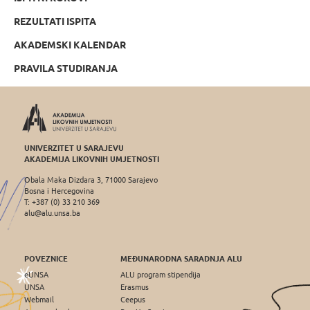
REZULTATI ISPITA
AKADEMSKI KALENDAR
PRAVILA STUDIRANJA
UNIVERZITET U SARAJEVU
AKADEMIJA LIKOVNIH UMJETNOSTI
Obala Maka Dizdara 3, 71000 Sarajevo
Bosna i Hercegovina
T: +387 (0) 33 210 369
alu@alu.unsa.ba
POVEZNICE
MEĐUNARODNA SARADNJA ALU
eUNSA
ALU program stipendija
UNSA
Erasmus
Webmail
Ceepus