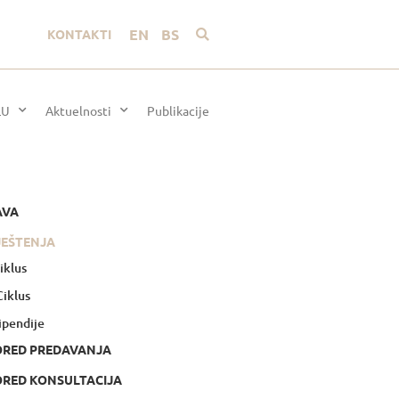
EN
BS
KONTAKTI
LU
Aktuelnosti
Publikacije
AVA
JEŠTENJA
Ciklus
 Ciklus
ipendije
ORED PREDAVANJA
RED KONSULTACIJA