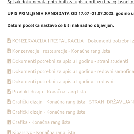
Spisak dokumenata potrebnih za upis u prilogu i na oglasnoj pl
UPIS PRIMLJENIH KANDIDATA OD 17.07 -21.07.2023. godine u p
Datum početka nastave će biti naknadno objavljen.
KONZERVACIJA I RESTAURACIJA - Dokumenti potrebni za 
Konzervacija i restauracija - Konačna rang lista
Dokumenti potrebni za upis u I godinu - strani studenti
Dokumenti potrebni za upis u I godinu - redovni samofinan
Dokumenti potrebni za upis u I godinu - redovni
Produkt dizajn - Konačna rang lista
Grafički dizajn - Konačna rang lista - STRANI DRŽAVLJAN
Grafički dizajn - Konačna rang lista
Grafika - Konačna rang lista
Kiparstvo - Konačna rang lista