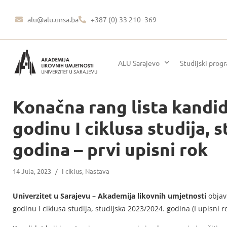
alu@alu.unsa.ba
+387 (0) 33 210- 369
ALU Sarajevo
Studijski prog
Konačna rang lista kandid
godinu I ciklusa studija, 
godina – prvi upisni rok
14 Jula, 2023
/
I ciklus
,
Nastava
Univerzitet u Sarajevu – Akademija likovnih umjetnosti
objavl
godinu I ciklusa studija, studijska 2023/2024. godina (I upisni ro