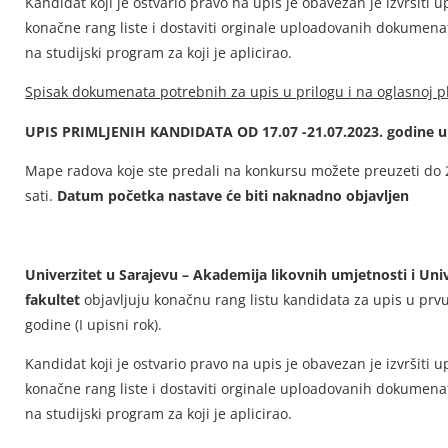
Kandidat koji je ostvario pravo na upis je obavezan je izvršiti 
konačne rang liste i dostaviti orginale uploadovanih dokumen
na studijski program za koji je aplicirao.
Spisak dokumenata potrebnih za upis u prilogu i na oglasnoj pl
UPIS PRIMLJENIH KANDIDATA OD 17.07 -21.07.2023. godine u p
Mape radova koje ste predali na konkursu možete preuzeti do 
sati.
Datum početka nastave će biti naknadno objavljen
Univerzitet u Sarajevu – Akademija likovnih umjetnosti i Uni
fakultet
objavljuju konačnu rang listu kandidata za upis u prvu
godine (I upisni rok).
Kandidat koji je ostvario pravo na upis je obavezan je izvršiti 
konačne rang liste i dostaviti orginale uploadovanih dokumen
na studijski program za koji je aplicirao.