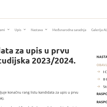
rami
Upis
Nastava
Međunarodna saradnja
Galerija A
ata za upis u prvu
NAST
studijska 2023/2024.
OBAV
I 
II
St
juje konačnu rang listu kandidata za upis u prvu
RASP
k).
RASPO