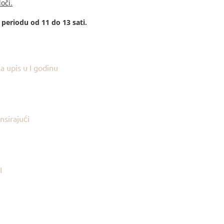
oči.
eriodu od 11 do 13 sati.
upis u I godinu
sirajući
I