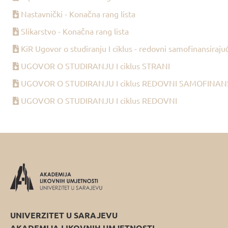
Nastavnički - Konačna rang lista
Slikarstvo - Konačna rang lista
KiR Ugovor o studiranju I ciklus - redovni samofinansirajuc
UGOVOR O STUDIRANJU I ciklus STRANI
UGOVOR O STUDIRANJU I ciklus REDOVNI SAMOFINANS
UGOVOR O STUDIRANJU I ciklus REDOVNI
UNIVERZITET U SARAJEVU
AKADEMIJA LIKOVNIH UMJETNOSTI