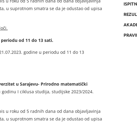
upis u roku od 5 radnih dana od dana objavljavinja
ISPIT
ata, u suprotnom smatra se da je odustao od upisa
REZUL
AKAD
oči.
PRAVI
eriodu od 11 do 13 sati.
21.07.2023. godine u periodu od 11 do 13
verzitet u Sarajevu- Prirodno matematički
 godinu I ciklusa studija, studijske 2023/2024.
upis u roku od 5 radnih dana od dana objavljavinja
ata, u suprotnom smatra se da je odustao od upisa