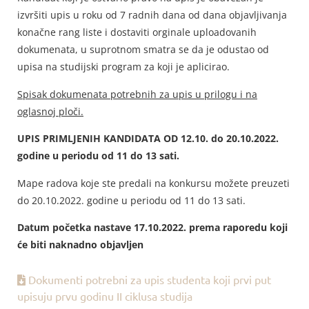
izvršiti upis u roku od 7 radnih dana od dana objavljivanja
konačne rang liste i dostaviti orginale uploadovanih
dokumenata, u suprotnom smatra se da je odustao od
upisa na studijski program za koji je aplicirao.
Spisak dokumenata potrebnih za upis u prilogu i na
oglasnoj ploči.
UPIS PRIMLJENIH KANDIDATA OD 12.10. do 20.10.2022.
godine u periodu od 11 do 13 sati.
Mape radova koje ste predali na konkursu možete preuzeti
do 20.10.2022. godine u periodu od 11 do 13 sati.
Datum početka nastave 17.10.2022. prema raporedu koji
će biti naknadno objavljen
Dokumenti potrebni za upis studenta koji prvi put
upisuju prvu godinu II ciklusa studija