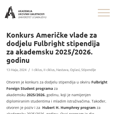
Konkurs Američke vlade za
dodjelu Fulbright stipendija
za akademsku 2025/2026.
godinu
13 Maja, 2024
/
I ciklus
,
II ciklus
,
Nastava
,
Oglasi
,
Stipendije
Otvoren je konkurs za dodjelu stipendija u okviru
Fulbright
Foreign Student
programa
za
akademsku
2025/2026.
godinu, koji je namijenjen
diplomiranim studentima i mladim istraživačima. Također,
otvoren je poziv i za
Hubert H. Humphrey program
za
akademsku 2025/2026. godinu. Ovaj program je dio