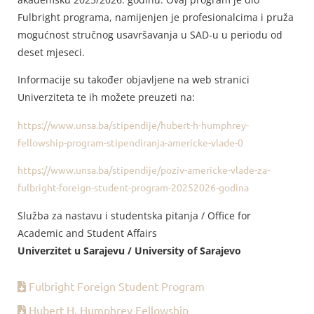
Fulbright programa, namijenjen je profesionalcima i pruža
mogućnost stručnog usavršavanja u SAD-u u periodu od
deset mjeseci.
Informacije su također objavljene na web stranici
Univerziteta te ih možete preuzeti na:
https://www.unsa.ba/stipendije/hubert-h-humphrey-
fellowship-program-stipendiranja-americke-vlade-0
https://www.unsa.ba/stipendije/poziv-americke-vlade-za-
fulbright-foreign-student-program-20252026-godina
Služba za nastavu i studentska pitanja / Office for
Academic and Student Affairs
Univerzitet u Sarajevu / University of Sarajevo
Fulbright Foreign Student Program
Hubert H. Humphrey Fellowship