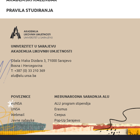
PRAVILA STUDIRANJA
UNIVERZITET U SARAJEVU
AKADEMIJA LIKOVNIH UMJETNOSTI
Obala Maka Dizdara 3, 71000 Sarajevo
Bosna i Hercegovina
T: +387 (0) 33 210 369
alu@alu.unsa.ba
POVEZNICE
MEĐUNARODNA SARADNJA ALU
eUNSA
ALU program stipendija
UNSA
Erasmus
Webmail
Ceepus
Javne nabavke
Pop-Up Sarajevo