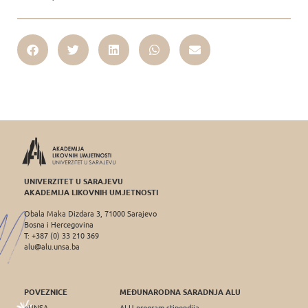
UNIVERZITET U SARAJEVU
AKADEMIJA LIKOVNIH UMJETNOSTI
Obala Maka Dizdara 3, 71000 Sarajevo
Bosna i Hercegovina
T: +387 (0) 33 210 369
alu@alu.unsa.ba
POVEZNICE
MEĐUNARODNA SARADNJA ALU
eUNSA
ALU program stipendija