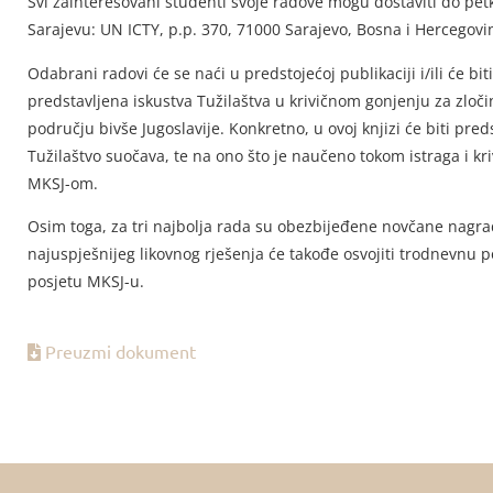
Svi zainteresovani studenti svoje radove mogu dostaviti do petk
Sarajevu: UN ICTY, p.p. 370, 71000 Sarajevo, Bosna i Hercegovi
Odabrani radovi će se naći u predstojećoj publikaciji i/ili će biti
predstavljena iskustva Tužilaštva u krivičnom gonjenju za zlo
području bivše Jugoslavije. Konkretno, u ovoj knjizi će biti pred
Tužilaštvo suočava, te na ono što je naučeno tokom istraga i kr
MKSJ-om.
Osim toga, za tri najbolja rada su obezbijeđene novčane nagrad
najuspješnijeg likovnog rješenja će takođe osvojiti trodnevnu p
posjetu MKSJ-u.
Preuzmi dokument