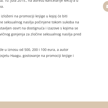
a, 10. jula 2015., na adresu kancelarije MKSJ-a u
na.
 izloženi na promociji knjige u kojoj će biti
čine seksualnog nasilja počinjene tokom sukoba na
stavljen osvrt na dostignuća i izazove s kojima se
ivičnog gonjenja za zločine seksualnog nasilja pred
e u iznosu od 500, 200 i 100 eura, a autor
osjetu Haagu, gostovanje na promociji knjige i