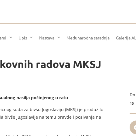
rami
Upis
Nastava
Međunarodna saradnja
Galerija A
likovnih radova MKSJ
Dok
ualnog nasilja počinjenog u ratu
18 
čnog suda za bivšu Jugoslaviju (MKSJ) je produžilo
ja bivše Jugoslavije na temu pravde i pozivanja na