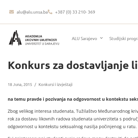
alu@alu.unsa.ba
+387 (0) 33 210- 369
ALU Sarajevo
Studijski prog
Konkurs za dostavljanje 
18 Juna, 2015
/
Konkursi i izvještaji
na temu pravde i pozivanja na odgovornost u kontekstu seks
Zbog velikog interesa studenata, Tužilaštvo Međunarodnog krivi
rok za dostavu likovnih radova studenata univerziteta s područ
odgovornost u kontekstu seksualnog nasilja počinjenog u ratu.