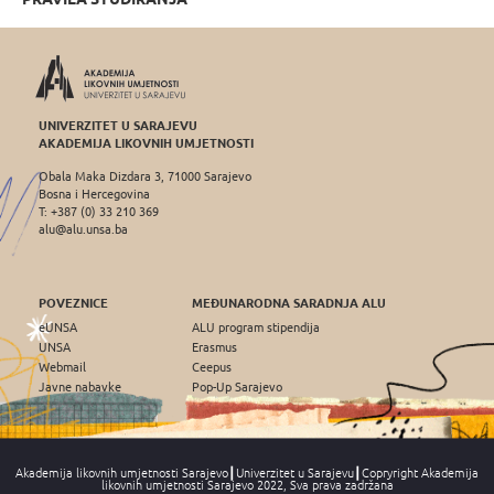
UNIVERZITET U SARAJEVU
AKADEMIJA LIKOVNIH UMJETNOSTI
Obala Maka Dizdara 3, 71000 Sarajevo
Bosna i Hercegovina
T: +387 (0) 33 210 369
alu@alu.unsa.ba
POVEZNICE
MEĐUNARODNA SARADNJA ALU
eUNSA
ALU program stipendija
UNSA
Erasmus
Webmail
Ceepus
Javne nabavke
Pop-Up Sarajevo
Akademija likovnih umjetnosti Sarajevo┃Univerzitet u Sarajevu┃Copryright Akademija
likovnih umjetnosti Sarajevo 2022, Sva prava zadržana