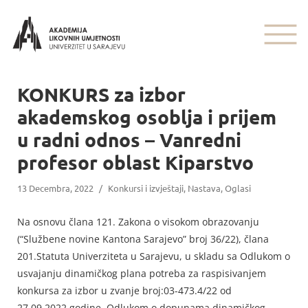
KONKURS za izbor
akademskog osoblja i prijem
u radni odnos – Vanredni
profesor oblast Kiparstvo
13 Decembra, 2022
/
Konkursi i izvještaji
,
Nastava
,
Oglasi
Na osnovu člana 121. Zakona o visokom obrazovanju
(“Službene novine Kantona Sarajevo” broj 36/22), člana
201.Statuta Univerziteta u Sarajevu, u skladu sa Odlukom o
usvajanju dinamičkog plana potreba za raspisivanjem
konkursa za izbor u zvanje broj:03-473.4/22 od
27.09.2022.godine, Odlukom o dopunama dinamičkog