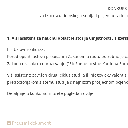
KONKURS
za izbor akademskog osoblja i prijem u rad
1. Viši asistent za naučnu oblast Historija umjetnosti , 1 izvrši
II – Uslovi konkursa:
Pored opštih uslova propisanih Zakonom o radu, potrebno je d
Zakona o visokom obrazovanju (“Službene novine Kantona Saraj
Viši asistent: završen drugi ciklus studija ili njegov ekvivalent s 
predbolonjskom sistemu studija s najnižom prosječnom ocjen
Detaljnije o konkursu možete pogledati ovdje:
Preuzmi dokument