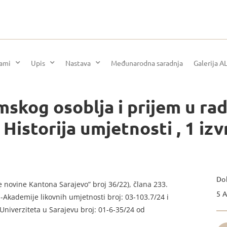
rami
Upis
Nastava
Međunarodna saradnja
Galerija A
kog osoblja i prijem u radn
Historija umjetnosti , 1 izv
Dok
novine Kantona Sarajevo” broj 36/22), člana 233.
5 A
-Akademije likovnih umjetnosti broj: 03-103.7/24 i
niverziteta u Sarajevu broj: 01-6-35/24 od