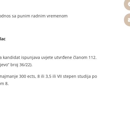
ni odnos sa punim radnim vremenom
lac
a kandidat ispunjava uvjete utvrđene članom 112.
evo” broj 36/22).
najmanje 300 ects, 8 ili 3,5 ili VII stepen studija po
om 8.