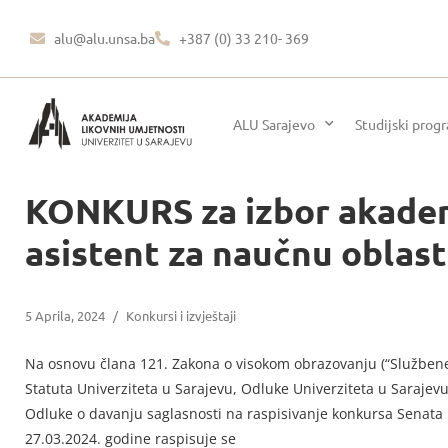
alu@alu.unsa.ba
+387 (0) 33 210- 369
ALU Sarajevo
Studijski prog
KONKURS za izbor akadems
asistent za naučnu oblast 
5 Aprila, 2024
/
Konkursi i izvještaji
Na osnovu člana 121. Zakona o visokom obrazovanju (“Službene 
Statuta Univerziteta u Sarajevu, Odluke Univerziteta u Sarajevu
Odluke o davanju saglasnosti na raspisivanje konkursa Senata U
27.03.2024. godine raspisuje se