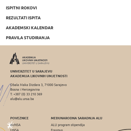
ISPITNI ROKOVI
REZULTATI ISPITA
AKADEMSKI KALENDAR
PRAVILA STUDIRANJA
UNIVERZITET U SARAJEVU
AKADEMIJA LIKOVNIH UMJETNOSTI
Obala Maka Dizdara 3, 71000 Sarajevo
Bosna i Hercegovina
T: +387 (0) 33 210 369
alu@alu.unsa.ba
POVEZNICE
MEĐUNARODNA SARADNJA ALU
eUNSA
ALU program stipendija
UNSA
Erasmus