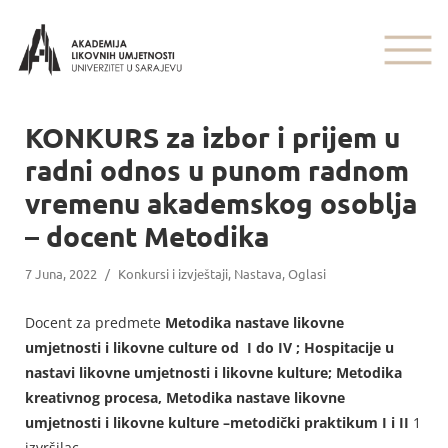
KONKURS za izbor i prijem u
radni odnos u punom radnom
vremenu akademskog osoblja
– docent Metodika
7 Juna, 2022
/
Konkursi i izvještaji
,
Nastava
,
Oglasi
Docent za predmete
Metodika nastave likovne
umjetnosti i likovne culture od I do IV ; Hospitacije u
nastavi likovne umjetnosti i likovne kulture; Metodika
kreativnog procesa, Metodika nastave likovne
umjetnosti i likovne kulture –metodički praktikum I i II
1
izvršilac