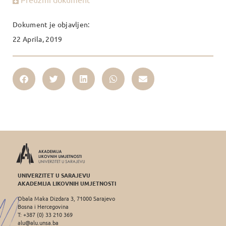
Dokument je objavljen:
22 Aprila, 2019
UNIVERZITET U SARAJEVU
AKADEMIJA LIKOVNIH UMJETNOSTI
Obala Maka Dizdara 3, 71000 Sarajevo
Bosna i Hercegovina
T: +387 (0) 33 210 369
alu@alu.unsa.ba