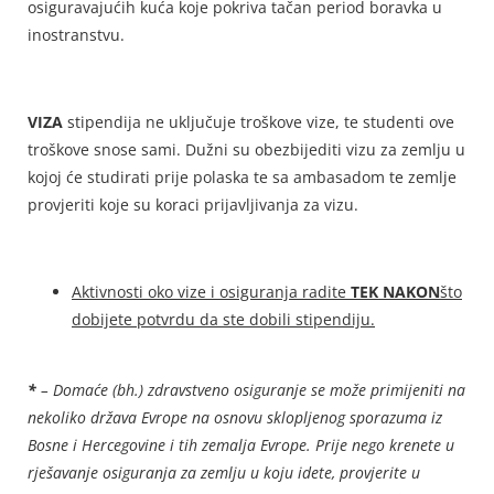
osiguravajućih kuća koje pokriva tačan period boravka u
inostranstvu.
VIZA
stipendija ne uključuje troškove vize, te studenti ove
troškove snose sami. Dužni su obezbijediti vizu za zemlju u
kojoj će studirati prije polaska te sa ambasadom te zemlje
provjeriti koje su koraci prijavljivanja za vizu.
Aktivnosti oko vize i osiguranja radite
TEK NAKON
što
dobijete potvrdu da ste dobili stipendiju.
*
– Domaće (bh.) zdravstveno osiguranje se može primijeniti na
nekoliko država Evrope na osnovu sklopljenog sporazuma iz
Bosne i Hercegovine i tih zemalja Evrope. Prije nego krenete u
rješavanje osiguranja za zemlju u koju idete, provjerite u