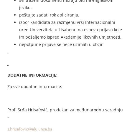
svi traženi dokumenti moraju biti na engleskom
jeziku,
poštujte zadati rok apliciranja.
izbor kandidata za razmjenu vrši Internacionalni
ured Univerziteta u Lisabonu na osnovu prijava koje
im pošaljemo ispred Akademije likovnih umjetnosti.
nepotpune prijave se neće uzimati u obzir
DODATNE INFORMACIJE:
Za sve dodatne informacije:
Prof. Srđa Hrisafović, prodekan za međunarodnu saradnju
–
s.hrisafovic@alu.unsa.ba