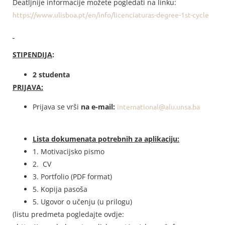
Deatljnije informacije možete pogledati na linku:
https://www.ulisboa.pt/en/info/licenciaturas-degree-1st-cycle
STIPENDIJA
:
2 studenta
PRIJAVA:
Prijava se vrši
na e-mail:
international@alu.unsa.ba
Lista dokumenata potrebnih za aplikaciju:
1. Motivacijsko pismo
2. CV
3. Portfolio (PDF format)
5. Kopija pasoša
5. Ugovor o učenju (u prilogu)
(listu predmeta pogledajte ovdje: