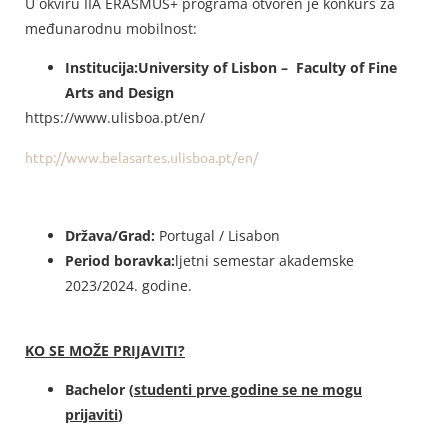
U okviru IIA ERASMUS+ programa otvoren je konkurs za
međunarodnu mobilnost:
Institucija:
University of Lisbon – Faculty of Fine
Arts and Design
https://www.ulisboa.pt/en/
http://www.belasartes.ulisboa.pt/en/
Država/Grad:
Portugal / Lisabon
Period boravka:
ljetni semestar akademske
2023/2024. godine.
KO SE MOŽE PRIJAVITI?
Bachelor (
studenti prve godine se ne mogu
prijaviti
)