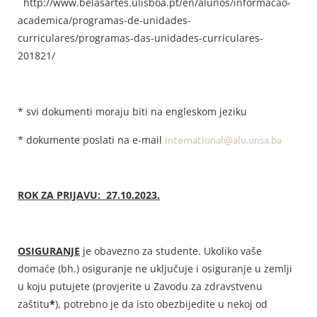
http://www.belasartes.ulisboa.pt/en/alunos/informacao-
academica/programas-de-unidades-
curriculares/programas-das-unidades-curriculares-
201821/
* svi dokumenti moraju biti na engleskom jeziku
* dokumente poslati na e-mail
international@alu.unsa.ba
ROK ZA PRIJAVU:
27.10.2023.
OSIGURANJE
je obavezno za studente. Ukoliko vaše
domaće (bh.) osiguranje ne uključuje i osiguranje u zemlji
u koju putujete (provjerite u Zavodu za zdravstvenu
zaštitu
*
), potrebno je da isto obezbijedite u nekoj od