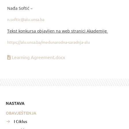
Nađa Softić –
n.softic@alu.unsa.ba
Tekst konkursa objavljen na web stranici Akademije
https://alu.unsa.ba/medunarodna-saradnja-alu
Learning Agreement.docx
NASTAVA
OBAVJEŠTENJA
I Ciklus