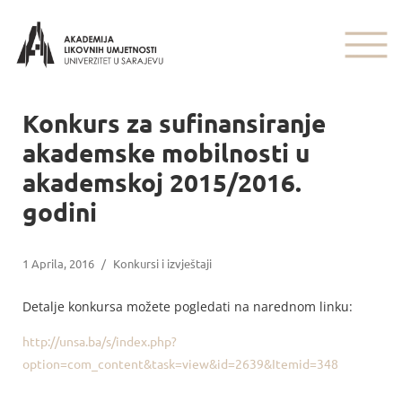
Konkurs za sufinansiranje
akademske mobilnosti u
akademskoj 2015/2016.
godini
1 Aprila, 2016
/
Konkursi i izvještaji
Detalje konkursa možete pogledati na narednom linku:
http://unsa.ba/s/index.php?
option=com_content&task=view&id=2639&Itemid=348