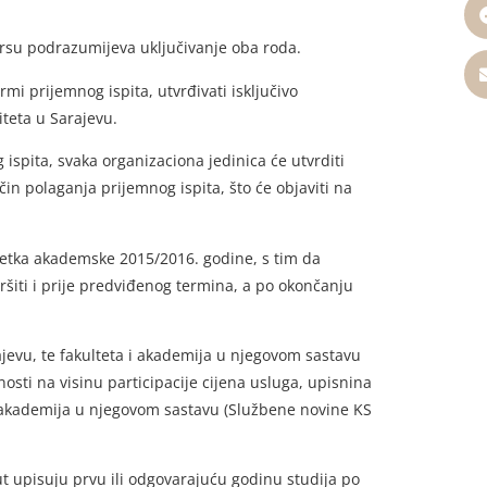
rsu podrazumijeva uključivanje oba roda.
i prijemnog ispita, utvrđivati isključivo
iteta u Sarajevu.
ispita, svaka organizaciona jedinica će utvrditi
čin polaganja prijemnog ispita, što će objaviti na
očetka akademske 2015/2016. godine, s tim da
šiti i prije predviđenog termina, a po okončanju
rajevu, te fakulteta i akademija u njegovom sastavu
sti na visinu participacije cijena usluga, upisnina
 i akademija u njegovom sastavu (Službene novine KS
put upisuju prvu ili odgovarajuću godinu studija po