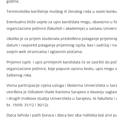
godine.
Terminološko korištenje muškog ili ženskog roda u ovom konku
Eventualno bliže uvjete za upis kandidata mogu, obavezno u form
organizacione jedinice (fakulteti i akademije) u sastavu Univerz
Ukoliko je za prijem studenata predviđeno polaganje prijemnog 
datum i raspored polaganja prijemnog ispita, kao i sadržaj i na
svojim web stranicama i oglasnim pločama.
Prijemni ispiti i upis primljenih kandidata će se završiti do p
organizacione jedinice, koje popune upisnu kvotu, upis mogu vr
žalbenog roka.
Visina participacije cijena usluga i školarina Univerziteta u Sa
utvrđena je Odlukom Vlade Kantona Sarajevo o davanju saglasno
i drugih troškova studija Univerziteta u Sarajevu, te fakulteta
br. 19/09, 31/12 i 36/12).
Djeca šehida i palih boraca i djeca bez oba roditelja koji prvi 